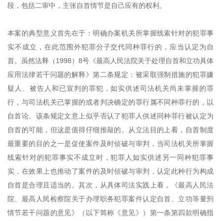
段，包括二审中，主张自首情节是自己应有的权利。
本案的典型意义首先在于：明确办案机关所掌握线索针对的犯罪事
实不成立，在此范围外犯罪分子交代同种罪行的，应当认定为自
首。虽然法释（1998）8号《最高人民法院关于处理自首和立功具体
应用法律若干问题的解释》第二条规定：被采取强制措施的犯罪嫌
疑人、被告人和已宣判的罪犯，如实供述司法机关尚未掌握的罪
行，与司法机关已掌握的或者判决确定的罪行属不同种罪行的，以
自首论。该条规定文意上似乎否认了犯罪人供述同种罪行被认定为
自首的可能，但这是值得仔细推敲的。从立法目的上看，自首制度
最重要的目的之一是促使案件及时侦破与审判，当司法机关所掌握
线索针对的犯罪事实不成立时，犯罪人如实供述另一同种犯罪事
实，在效果上也推动了案件的及时侦破与审判，认定此种行为构成
自首是合理且适当的。其次，从具体司法实践上看，《最高人民法
院、最高人民检察院关于办理职务犯罪案件认定自首、立功等量刑
情节若干问题的意见》（以下简称《意见》）第一条第四款明确指