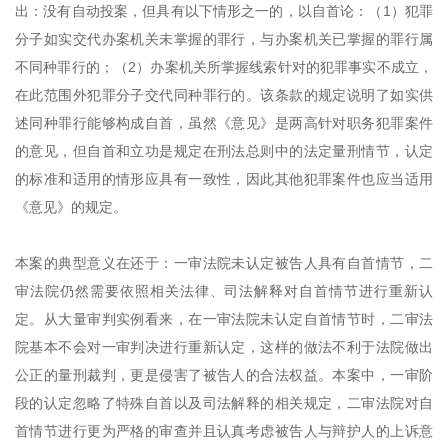
出：没有自动投案，但具有以下情形之一的，以自首论：（1）犯罪
分子如实交代办案机关未掌握的罪行，与办案机关已掌握的罪行属
不同种罪行的；（2）办案机关所掌握线索针对的犯罪事实不成立，
在此范围外犯罪分子交代同种罪行的。该条款的规定说明了如实供
述同种罪行能够构成自首，虽然《意见》是两高针对职务犯罪案件
的意见，但自首和立功是规定在刑法总则中的法定量刑情节，认定
的标准和适用的情形应具有一致性，因此其他犯罪案件也应当适用
《意见》的规定。
本案的典型意义在还于：一审法院未认定被告人具有自首情节，二
审法院仍然需要依照相关法律、司法解释对自首情节进行重新认
定。从大量审判实例看来，在一审法院未认定自首情节时，二审法
院基本不会对一审判决进行重新认定，这样的做法不利于法院做出
公正的量刑裁判，更是侵害了被告人的合法权益。本案中，一审阶
段的认定忽略了特殊自首以及司法解释的相关规定，二审法院对自
首情节进行更为严格的审查并且认真考虑被告人与辩护人的上诉意