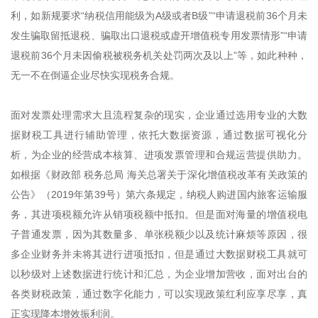
利，如新规要求“纳税信用能级为A级或者B级”“申请退税前36个月未
发生骗取留抵退税、骗取出口退税或虚开增值税专用发票情形”“申请
退税前36个月未因偷税被税务机关处罚两次及以上”等，如此种种，
无一不在倒逼企业尽快实现税务合规。
面对发票处理需求大且流程复杂的现实，企业通过选用专业的大数
据财税工具进行辅助管理，依托大数据资源，通过数据可视化分
析，为企业的经营成本核算、进项发票管理和合规运营提供助力。
如根据《财政部 税务总局 海关总署关于深化增值税改革有关政策的
公告》（2019年第39号）第六条规定，纳税人购进国内旅客运输服
务，其进项税额允许从销项税额中抵扣。但是面对海量的增值税电
子普通发票，因为其数量多、单张税额少以及统计麻烦等原因，很
多企业财务并未将其进行进项抵扣，但是通过大数据财税工具就可
以秒级对上述数据进行统计和汇总，为企业增加营收，面对出台的
各类财税政策，通过数字化能力，可以实现政策红利应享尽享，真
正实现降本增效振利润。