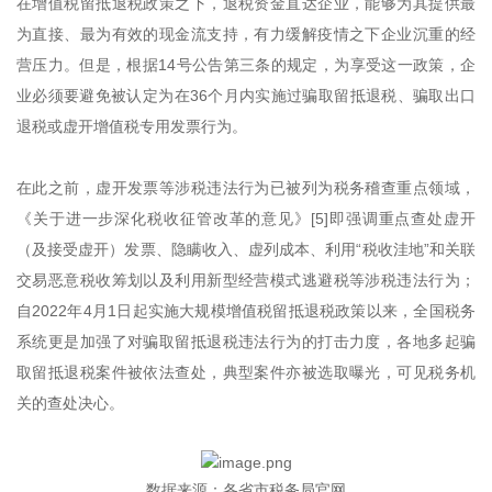
在增值税留抵退税政策之下，退税资金直达企业，能够为其提供最
为直接、最为有效的现金流支持，有力缓解疫情之下企业沉重的经
营压力。但是，根据14号公告第三条的规定，为享受这一政策，企
业必须要避免被认定为在36个月内实施过骗取留抵退税、骗取出口
退税或虚开增值税专用发票行为。
在此之前，虚开发票等涉税违法行为已被列为税务稽查重点领域，
《关于进一步深化税收征管改革的意见》[5]即强调重点查处虚开
（及接受虚开）发票、隐瞒收入、虚列成本、利用“税收洼地”和关联
交易恶意税收筹划以及利用新型经营模式逃避税等涉税违法行为；
自2022年4月1日起实施大规模增值税留抵退税政策以来，全国税务
系统更是加强了对骗取留抵退税违法行为的打击力度，各地多起骗
取留抵退税案件被依法查处，典型案件亦被选取曝光，可见税务机
关的查处决心。
数据来源：各省市税务局官网