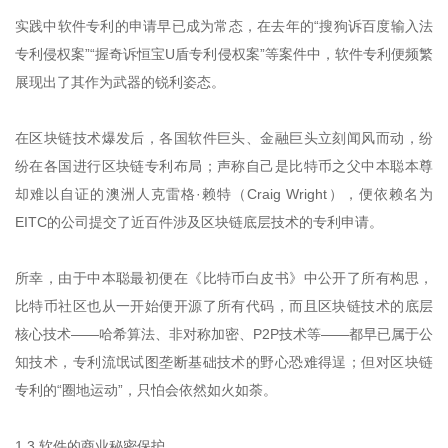
实践中软件专利的申请早已成为常态，在去年的“搜狗诉百度输入法
专利侵权案”“握奇诉恒宝U盾专利侵权案”等案件中，软件专利便频繁
展现出了其作为武器的锐利姿态。
在区块链技术爆发后，各国软件巨头、金融巨头立刻闻风而动，纷
纷在各国进行区块链专利布局；声称自己是比特币之父中本聪本尊
却难以自证的澳洲人克雷格·赖特（Craig Wright），便依赖名为
EITC的公司提交了近百件涉及区块链底层技术的专利申请。
所幸，由于中本聪最初便在《比特币白皮书》中公开了所有构思，
比特币社区也从一开始便开源了所有代码，而且区块链技术的底层
核心技术——哈希算法、非对称加密、P2P技术等——都早已属于公
知技术，专利流氓试图垄断基础技术的野心恐难得逞；但对区块链
专利的“圈地运动”，只怕会依然如火如荼。
1.3 软件的商业秘密保护