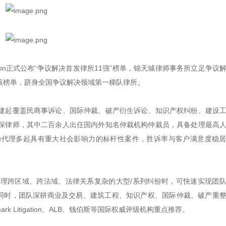
igation正式公布“争议解决首发律所11强”榜单，锦天城律师事务所立足争议
该榜单，跻身全国争议解决领域第一梯队律所。
建起覆盖民商事诉讼、国际仲裁、
破产衍生诉讼
、知识产权纠纷、建设
深律师，其中二百余人出任国内外知名仲裁机构仲裁员，具备处理最高
功代理多起具有重大社会影响力的标杆性案件，胜诉率与客户满意度稳
理跨区域、跨法域、法律关系复杂的大型/系列纠纷时，可快速实现团
。同时，团队深耕商业及交易、建筑工程、知识产权、国际仲裁、破产重
 Litigation、ALB、钱伯斯等国际权威评级机构重点推荐。