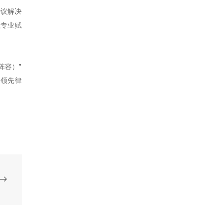
争议解决
以专业赋
发阵容）”
的领先律