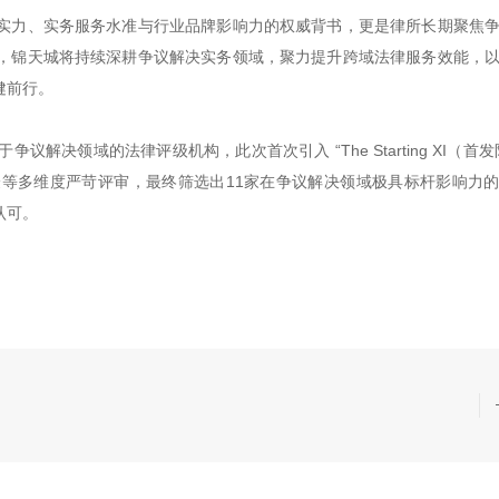
实力、实务服务水准与行业品牌影响力的权威背书，更是律所长期聚焦
，锦天城将持续深耕争议解决实务领域，聚力提升跨域法律服务效能，
健前行。
唯一专注于争议解决领域的法律评级机构，此次首次引入 “The Starting XI（首
等多维度严苛评审，最终筛选出11家在争议解决领域极具标杆影响力
认可。