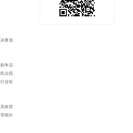
解决赛道
工程争议
人民法院
居行业前
队高效联
整等细分