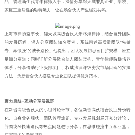
品、管理新生代青年律师入手，深情分享锦天城兼具企业、学校、
家庭三重属性的独特魅力，让在场合伙人产生强烈共鸣。
上海市律协监事长、锦天城高级合伙人朱林海律师，结合自身团队
的发展历程，深入分享团队知名案例，系统阐述高质量团队“先做
专、再做强”的成长路径。他提出，团队发展切忌盲目扩规模，应立
足细分赛道；同时详解分层级合伙人团队架构、青年律师阶梯培养
体系，分享借助行业头部项目、权威法律评级夯实市场口碑的实操
方法，为新晋合伙人搭建专业化团队提供优秀范本。
聚力启航--互动分享展视野
在新晋高级合伙人的小组讨论环节，各位新晋高伙结合执业身份转
化、自身业务现状、团队管理难题、专业发展规划展开充分讨论，
并围绕AI快速迭代等热点问题进行分享，在思维碰撞中互学互鉴，