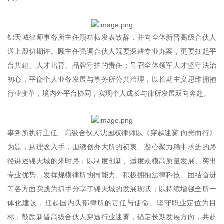
锦天城律师事务所主任顾功耘发表致辞，并向全体新晋高级合伙人
送上殷切期许。顾主任强调合伙人既要深耕专业办案，更要扛起平
台共建、人才培育、品牌守护的责任；号召全体领军人才坚守法治
初心，平衡个人业务发展与事务所公共治理，以长期主义思维拥抱
行业变革，境内外平台协同，实现个人成长与律所发展双向奔赴。
事务所执行主任、高级合伙人沈国权律师以《穿越迷雾 向光而行》
为题，从理念入手，围绕创办大所的初衷、凝心聚力稳中求进的路
径讲述锦天城的来时路；以制度创新、适度规模高质量发展、突出
专业优势、发挥规模律所协同能力、积极拥抱法律科技、团结奋进
等各方面实践为抓手分享了锦天城的发展现状；以持续增强全所一
体化建设，扛起国内头部律所的责任与使命、坚守职业定位为目
标，鼓励新晋高级合伙人穿透行业迷雾，锚定长期发展方向，共赴