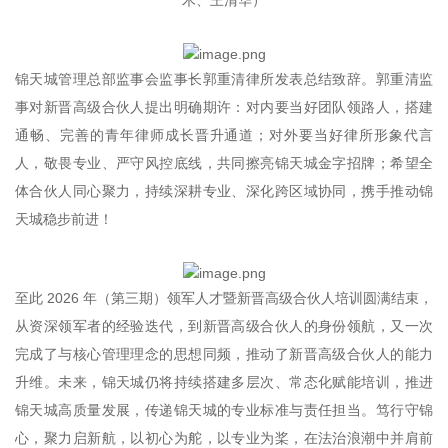
锦天城管理总部监事会监事长郭重清律所发表总结致辞。郭重清监
事对新晋高级合伙人提出明确期许：对内要当好团队领路人，搭建
通畅、完善的青年律师成长晋升通道；对外要当好律所形象代言
人，敬畏专业、严守风控底线，共同擦亮锦天城金字招牌；希望全
体合伙人同心聚力，持续深耕专业、深化跨区域协同，携手推动锦
天城稳步前进！
至此 2026 年（第三期）领军人才暨新晋高级合伙人培训圆满结束，
从资深领军者的经验迭代，到新晋高级合伙人的身份领航，又一次
完成了与核心管理理念的思想同频，推动了新晋高级合伙人的能力
升维。未来，锦天城仍将持续搭建多层次、常态化赋能培训，推进
锦天城高质量发展，传递锦天城的专业标准与责任担当。笃行守锦
心，聚力启新航，以初心为舵，以专业为桨，在法治浪潮中并肩前