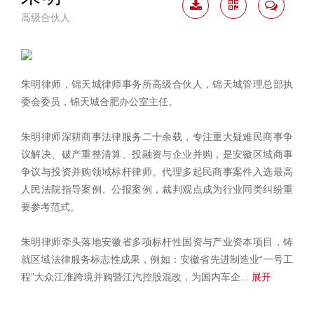
高级合伙人
下载
二维
联系
简历
码
我
朱明律师，锦天城律师事务所高级合伙人，锦天城管理总部执
委会委员，锦天城合肥办公室主任。
朱明律师深耕商事法律服务二十余载，专注重大疑难民商事争
议解决、破产重整清算、投融资与企业并购，是安徽区域商事
争议与投资并购领域标杆律师。代理多起民商事案件入选最高
人民法院指导案例、公报案例，裁判观点成为行业同类纠纷重
要参考范式。
朱明律师牵头落地安徽省多项标杆性国资与产业资本项目，铸
就区域法律服务标志性成果，例如：安徽省先进制造业“一号工
程”大众江淮跨境并购暨江汽控股混改，为国内车企
... 展开