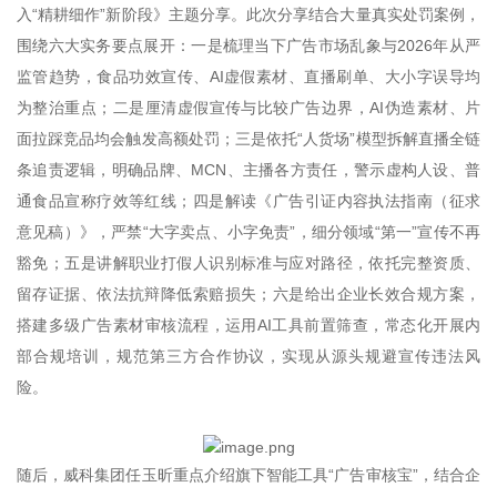
入“精耕细作”新阶段》主题分享。此次分享结合大量真实处罚案例，
围绕六大实务要点展开：一是梳理当下广告市场乱象与2026年从严
监管趋势，食品功效宣传、AI虚假素材、直播刷单、大小字误导均
为整治重点；二是厘清虚假宣传与比较广告边界，AI伪造素材、片
面拉踩竞品均会触发高额处罚；三是依托“人货场”模型拆解直播全链
条追责逻辑，明确品牌、MCN、主播各方责任，警示虚构人设、普
通食品宣称疗效等红线；四是解读《广告引证内容执法指南（征求
意见稿）》，严禁“大字卖点、小字免责”，细分领域“第一”宣传不再
豁免；五是讲解职业打假人识别标准与应对路径，依托完整资质、
留存证据、依法抗辩降低索赔损失；六是给出企业长效合规方案，
搭建多级广告素材审核流程，运用AI工具前置筛查，常态化开展内
部合规培训，规范第三方合作协议，实现从源头规避宣传违法风
险。
随后，威科集团任玉昕重点介绍旗下智能工具“广告审核宝”，结合企