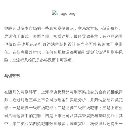
曾峥还以资本市场的一些真实案例警示：交易双方私下敲定价格、
尽调流于形式，表面合规、实质违规，最终导致暴雷；有些原来看
似仅仅是违规或者行政违法的结构设计在当今可能被追究刑事责
任。在信息爆炸时代，任何合规疏漏都可能引爆舆论漩涡和刑事风
险，全流程风控已是必答题而非可选项。
与谈环节
在随后的与谈环节，上海律协反舞弊与刑事风控委员会委员
杨俊
律
师，通过对近三年上市公司涉刑案件实证分析，并归纳总结四类犯
罪：一是证券一级市场犯罪；二是证券二级市场犯罪；三是上市公
司治理运营中的犯罪；四是上市公司及其高管腐败与舞弊犯罪；其
中，第二类和第四类犯罪数量最多，属重灾区。杨俊律师还提出一