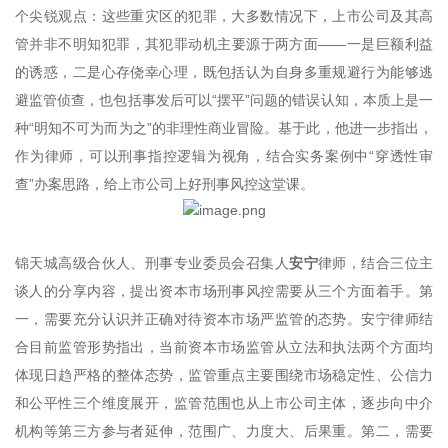
个尖锐观点：这些重灾区的犯罪，大多数情况下，上市公司及其高
管并非不明知犯罪，其犯罪动机主要源于两方面——一是巨额利益
的诱惑，二是心存侥幸心理，既包括认为自身多重规避行为能够逃
避监管侦查，也包括事发后可以“摆平”问题的错误认知，本质上是一
种“明知不可为而为之”的非理性商业冒险。基于此，他进一步指出，
作为律师，可以刑事指控逻辑为视角，结合实务案例中“穿透性审
查”办案思路，给上市公司上好刑事风控这堂课。
锦天城高级合伙人、刑事专业委员会召集人
安宁
律师，结合三位主
谈人的分享内容，提出资本市场刑事风控需要从三个方面着手。第
一，需要充分认识并正确对待资本市场严监管的态势。安宁律师结
合目前监管形势指出，当前资本市场监管从立法和执法两个方面均
体现日趋严格的整体态势，监管重点主要围绕市场稳定性、公信力
和公平性三个维度展开，监管范围也从上市公司主体，逐步向中介
机构等第三方参与者延伸，范围广、力度大、后果重。第二，需要