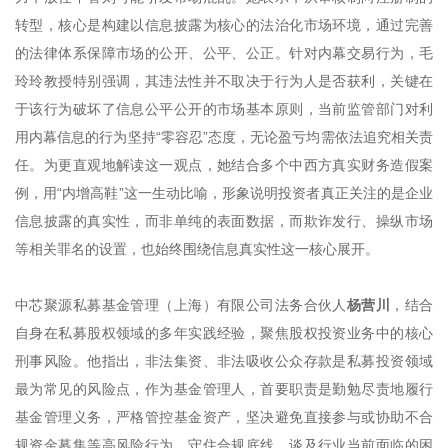
转型，核心是构建以信息披露为核心的法治化市场环境，通过完善
的法律体系保障市场的公开、公平、公正。针对内幕交易行为，毛
玲玲教授特别强调，其违法性并不取决于行为人是否获利，关键在
于该行为破坏了信息公平公开的市场基本原则，当前监管部门对利
用内幕信息的行为坚持“零容忍”态度，无论盈亏均需依法追究相关责
任。为更直观地解读这一观点，她结合多个中西方真实财务造假案
例，用“内增高鞋”这一生动比喻，形象说明投资者真正关注的是企业
信息披露的真实性，而非单纯的表面数据，而欺诈发行、操纵市场
等相关罪名的设置，也始终围绕信息真实性这一核心展开。
中芯聚源私募基金管理（上海）有限公司法务合伙人
杨营川
，结合
自身在私募股权领域的多年实践经验，聚焦股权投资业务中的核心
刑事风险。他指出，非法集资、非法吸收公众存款是私募投资领域
最为常见的风险点，作为基金管理人，首要职责是勤勉尽责地履行
基金管理义务，严格管控基金资产，坚决避免直接参与或协助不合
规资金募集等高风险行为，守住合规底线。谈及行业当前面临的困