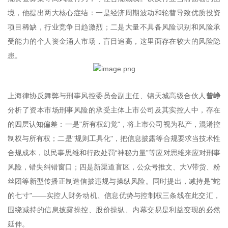
境，他提出两大核心症结：一是经济周期波动和轮替导致优质投资
项目稀缺，行业竞争日趋激烈；二是大量不具备风险识别和风险承
受能力的个人资金涌人市场，盲目追高，这里面存在较大的风险隐
患。
上海律协反舞弊与刑事风控委员会副主任、锦天城高级合伙人
曾峥
分析了资本市场刑事风险的承受主体上市公司及其实控人中，存在
的四层认知偏差：一是"所有权幻觉"，将上市公司视为私产，混淆控
制权与所有权；二是"规则工具化"，把信息披露等合规要求当技术性
合规成本，以民事思维和行政处罚“神秘力量”等应对思维来应对刑事
风险，错失纠错窗口；四是新渠道盲区，公众号推文、大V带货、粉
丝团等新型传播正制造信披违规与操纵风险。同时提出，减持是"蛇
的七寸"——实控人财务动机、信息优势与控制权三条线在此交汇，
围绕减持的信息披露操控、股价操纵、内幕交易是利益变现的必然
延伸。