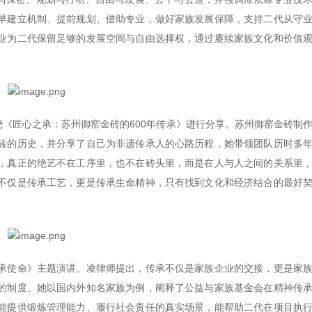
早建立机制、提前规划、借助专业，做好家族发展保障，支持二代从守
业为二代保留足够的发展空间与自由选择权，通过赓续家族文化和价值
绕《匠心之承：苏州御窑金砖的600年传承》进行分享。苏州御窑金砖制
砖的历史，并分享了自己为非遗传承人的心路历程，她带领团队历时多
，真正的绝艺不在工序里，也不在砖头里，而是在人与人之间的关系里
不仅是传承工艺，更是传承生命精神，只有找到文化和经济结合的最好
承使命》主题演讲。凌律师提出，传承不仅是家族企业的交接，更是家
的制度。她以国内外知名家族为例，阐释了公益与家族基金会在精神传
能提供锻炼管理能力、履行社会责任的真实场景，能帮助二代在项目执