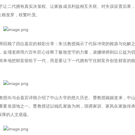
于让二代拥有真实决策权、让家族成员利益相互关联、对失误设置后果
生根发芽，枝繁叶茂。
师回顾了四位嘉宾的精彩分享：朱沆教授揭示了代际冲突的根源与化解
，金瑾老师用六百年匠心诠释了极致坚守的力量，凌娜律师则以公益为
简单地把财富留给下一代，而是要让下一代拥有守住财富并创造财富的
。
教授向与会嘉宾详细介绍了中山大学的悠久历史。曹教授娓娓道来，中
重要发源地之一。曹教授还以钱氏家族为例，强调家训、家风在家族传
深厚的人文底蕴。