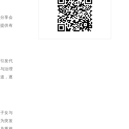
次分享会
户提供有
了引发代
划与治理
之道，逐
生子女与
沦为突发
术及重视