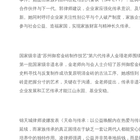
合作伙伴与下一代。郭律师建议，企业家应强化传承意识、及
新。她同时呼吁企业家关注性别公平与个人破产制度，家族企
参与社会公益、造福家国，实现家族财富与精神长久传承。
国家级非遗“苏州御窑金砖制作技艺”第六代传承人金瑾老师围
第一批国家级非遗名录，金老师向与会人士介绍了苏州御窑金
史料寻找与反复制作成功复原明清金砖的古法工序。她感悟到
砖是把握分寸的艺术，关键在于沟通。金老师提出，传承非遗
企业发展和工艺传承才能江山永固、基业安稳。
锦天城律师凌娜发表《天命与传承：以公益唤醒内在热爱与传
延续，而家族传承的真正困境在于缺乏一套让两代人都能安心
培养中的独特作用。凌律师强调，公益并非简单地捐钱，而是