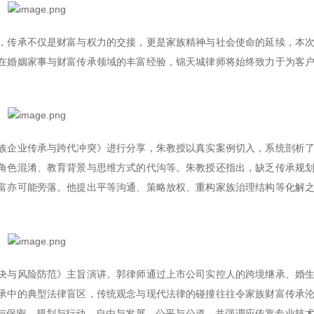
，传承不仅是财富与权力的交接，更是家族精神与社会使命的延续，本
在婚姻家事与财富传承领域的丰富经验，锦天城律师将始终致力于为客
族企业传承与跨代冲突》进行分享，朱教授以真实案例切入，系统剖析
角色混淆、教育背景与思维方式的代沟等。朱教授还指出，缺乏传承规
富亦可能旁落。他提出平等沟通、策略放权、重构家族治理结构等化解
决与风险防范》主旨演讲。郭律师通过上市公司实控人的跨境继承、婚
承中的典型法律盲区，传统观念与现代法律的碰撞往往令家族财富传承
调与保密、规划与行动、自由与发展、公平与公道，并强调应依靠专业技