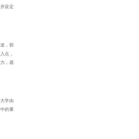
，并设定
之道，郭
切入点，
能力，愿
山大学由
承中的重