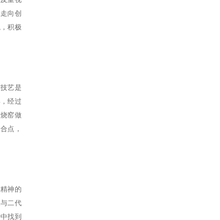
业走向创
观，积极
作技艺是
年，经过
，烧窑做
契合点，
族精神的
承与二代
行中找到