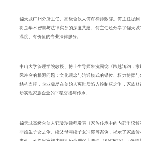
锦天城广州分所主任、高级合伙人何辉律师致辞。何主任提到
将是学术智慧与法律实务的深度共建。何主任还分享了锦天城
温度、有价值的专业法律服务。
中山大学管理学院教授、博士生导师朱沆围绕《跨越鸿沟：家
际冲突的根源问题：文化观念与沟通模式的错位、权力博弈与
结构支撑，企业极易在创始人离世后陷入控制权之争，家族财
步实现家族企业的平稳交接与传承。
锦天城高级合伙人郭璇玲律师发表《家族传承中的内部争议解
非婚生子女之争、继父母与继子女冲突等案例，揭示了家族传
事件。她提出家族内部纠纷处理的六要诀（SAFETY）：低