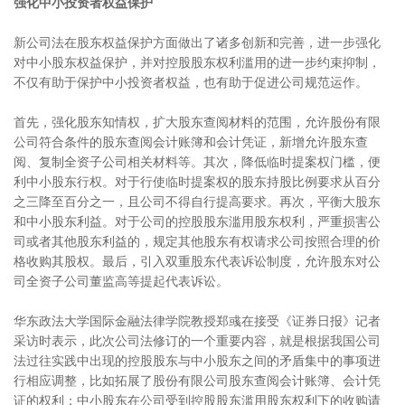
强化中小投资者权益保护
新公司法在股东权益保护方面做出了诸多创新和完善，进一步强化
对中小股东权益保护，并对控股股东权利滥用的进一步约束抑制，
不仅有助于保护中小投资者权益，也有助于促进公司规范运作。
首先，强化股东知情权，扩大股东查阅材料的范围，允许股份有限
公司符合条件的股东查阅会计账簿和会计凭证，新增允许股东查
阅、复制全资子公司相关材料等。其次，降低临时提案权门槛，便
利中小股东行权。对于行使临时提案权的股东持股比例要求从百分
之三降至百分之一，且公司不得自行提高要求。再次，平衡大股东
和中小股东利益。对于公司的控股股东滥用股东权利，严重损害公
司或者其他股东利益的，规定其他股东有权请求公司按照合理的价
格收购其股权。最后，引入双重股东代表诉讼制度，允许股东对公
司全资子公司董监高等提起代表诉讼。
华东政法大学国际金融法律学院教授郑彧在接受《证券日报》记者
采访时表示，此次公司法修订的一个重要内容，就是根据我国公司
法过往实践中出现的控股股东与中小股东之间的矛盾集中的事项进
行相应调整，比如拓展了股份有限公司股东查阅会计账簿、会计凭
证的权利；中小股东在公司受到控股股东滥用股东权利下的收购请