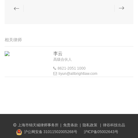
相关律师
李云
高级合伙人
8621-2051 1000
liyun@allbrightlaw.com
上海市锦天城律师事务所
|
免责条款
|
隐私政策
|
律谷科技出品
沪公网安备 31011502005268号
沪ICP备05002643号