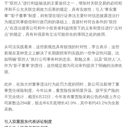
于“双控人”进行利益输送的主要途径之一，增加对关联交易的必经程
序和不公允关联交易效力后果的规定，具有实效性；引入“事实董
事”“影子董事”制度，则有望在现行证券法主要针对信息披露违法行
为规定民事赔偿和行政罚则的基础上，直接针对符合条件的“双控
人”在违法侵害公司和中小投资者利益情形下的义务和责任进行“点对
点”的规定，具有补强原有立法可能存在的薄弱之处的效用。
从司法实践看来，这些新规也具有较强的针对性，李云表示，这些
新规在某种意义上解决了长期困扰审判实践的一些争议性问题。比
如明确“双控人”执行公司事务时的忠实、勤勉义务，以及“双控人”人
作为“影子董事”的责任，这些规定都为司法审判提供了明确的法律依
据。
此外，在加大对董事违法行为处罚力度的同时，新公司法新增了董
事责任保险制度。今年以来，董责险投保明显升温。据平安产险的
不完全统计，截至6月22日，今年发布董责险采购公告的A股上市公
司家数达294家，较去年6月底增长42.0%，其中有约43.2%为全新
采购。
引入双重股东代表诉讼制度