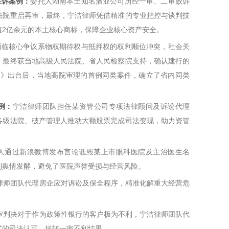
胜诉案例：
委托人湖南本土知名酒业公司历经一审、二审败诉
法院重启再审，最终，宁洁律师凭借精准的专业把控与谈判技
值2亿余元的本土核心商标，保障企业核心资产安全。
面临核心争议系物权期待权与抵押权的权利顺位冲突，社会关
，最终获当地高级人民法院、省人民检察院支持，确认建行的
要》出台后，当地高院审理的首例同类案件，确立了省内同类
例：
宁洁律师团队担任某资管公司专项法律顾问及诉讼代理
各级法院、破产管理人推动大额股票完成司法变现，助力资管
自然人通过新浪微博发布言论诋毁某上市眼科医院及主治医生名
制舆情发酵，避免了医院声誉受损与经营风险。
律师团队代理房企应对诉讼及保全程序，精准化解重大经营危
审判决对于作为政策性银行的客户极为不利，宁洁律师团队代
式的司法认可，扭转一审不利结果。