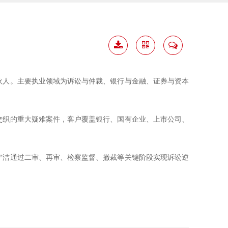
下载
二维
联系
简历
码
我
伙人。主要执业领域为诉讼与仲裁、银行与金融、证券与资本
交织的重大疑难案件，客户覆盖银行、国有企业、上市公司、
宁洁通过二审、再审、检察监督、撤裁等关键阶段实现诉讼逆