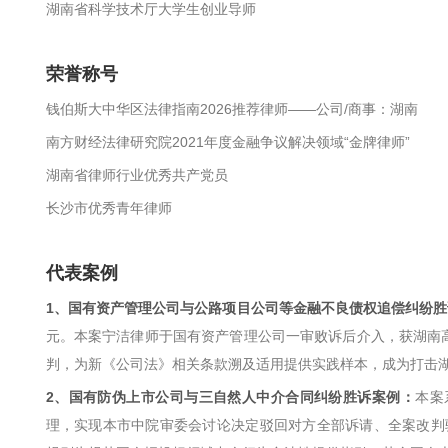
湖南省科学技术厅大学生创业导师
荣誉称号
钱伯斯大中华区法律指南2026推荐律师——公司/商事：湖南
南方财经法律研究院2021年度金融争议解决领域“金牌律师”
湖南省律师行业优秀共产党员
长沙市优秀青年律师
代表案例
1、国有资产管理公司与公路项目公司等金融不良债权追偿纠纷
元。本案宁洁律师于国有资产管理公司一审败诉后介入，获湖南高
判，为新《公司法》相关条款溯及适用提供实践样本，成为打击
2、国有防伪上市公司与三自然人中介合同纠纷胜诉案例：
本案
理，实现本市中院审委会讨论决定驳回对方全部诉请、全案改判驳