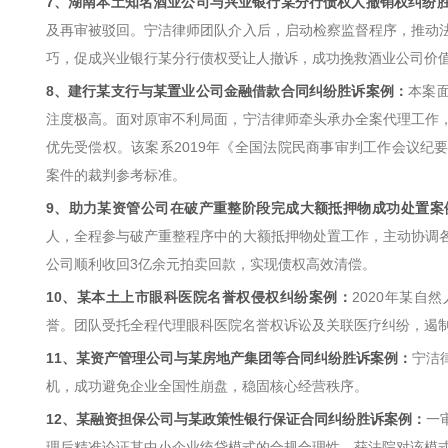
7、湖南本土知名酒业公司与兴业银行某分行债权人撤销权纠纷
及再审被驳回。宁洁律师团队介入后，启动检察监督程序，推动
巧，促成兴业银行某分行债权受让人撤诉，成功挽救酒业公司价
8、建行某支行与某置业公司金融借款合同纠纷胜诉案例：
本案
注度极高。面对原审不利局面，宁洁律师牵头承办全案代理工作
优先受偿权。该案系2019年《全国法院民商事审判工作会议纪
案件的裁判参考标准。
9、助力某资管公司在破产重整阶段完成大额抵押物成功处置案
人，全程参与破产重整程序中的大额抵押物处置工作，主动协调
公司顺利收回3亿余元拍卖回款，实现债权高效清偿。
10、某本土上市眼科医院名誉权侵权纠纷案例：
2020年某
誉。团队受托全程代理眼科医院名誉权诉讼及关联医疗纠纷，遏
11、某资产管理公司与某房地产集团等合同纠纷胜诉案例：
宁洁
机，成功避免企业全国性崩盘，稳固核心经营秩序。
12、某融资担保公司与某政策性银行保证合同纠纷胜诉案例：
一
理后精准论证其中小企业统贷模式的合规合理性，获法院对该模