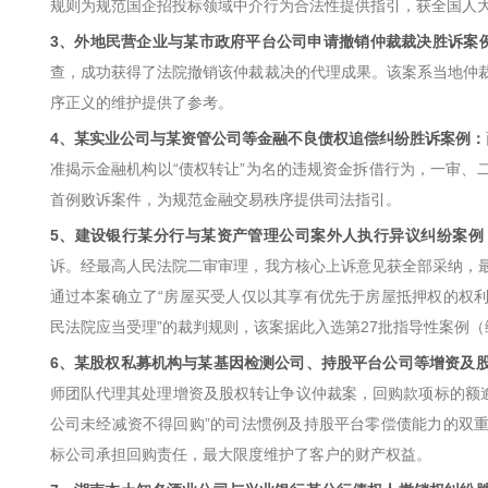
规则为规范国企招投标领域中介行为合法性提供指引，获全国人
3、外地民营企业与某市政府平台公司申请撤销仲裁裁决胜诉案
查，成功获得了法院撤销该仲裁裁决的代理成果。该案系当地仲
序正义的维护提供了参考。
4、某实业公司与某资管公司等金融不良债权追偿纠纷胜诉案例：
准揭示金融机构以“债权转让”为名的违规资金拆借行为，一审、
首例败诉案件，为规范金融交易秩序提供司法指引。
5、建设银行某分行与某资产管理公司案外人执行异议纠纷案例
诉。经最高人民法院二审审理，我方核心上诉意见获全部采纳，
通过本案确立了“房屋买受人仅以其享有优先于房屋抵押权的权
民法院应当受理”的裁判规则，该案据此入选第27批指导性案例（编号
6、某股权私募机构与某基因检测公司、持股平台公司等增资及
师团队代理其处理增资及股权转让争议仲裁案，回购款项标的额逾
公司未经减资不得回购”的司法惯例及持股平台零偿债能力的双
标公司承担回购责任，最大限度维护了客户的财产权益。