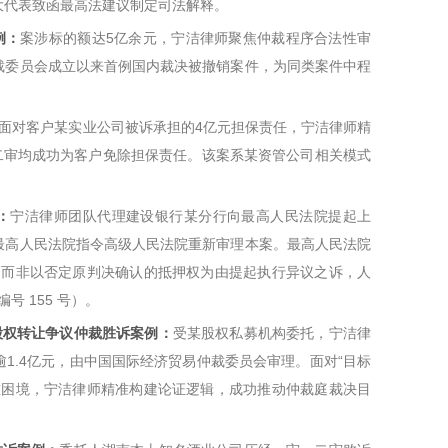
大代表致函最高法建议制定司法解释。
例：
案涉标的额达5亿余元，宁洁律师聚焦仲裁程序合法性审
裁委员会成立以来首例国内裁决被撤销案件，为同类案件中程
面对客户某实业公司被诉承担的4亿元担保责任，宁洁律师精
二审均成功为客户免除担保责任。该案系某资管公司相关模式
：
宁洁律师团队代理建设银行某分行向最高人民法院提起上
最高人民法院指令高级人民法院重新审理本案。最高人民法院
利而非以否定原判决确认的抵押权为由提起执行异议之诉，人
 155 号）。
股权转让争议仲裁胜诉案例：
受某股权私募机构委托，宁洁律
1.4亿元，由中国国际经济贸易仲裁委员会审理。面对“目标
重困境，宁洁律师精准构建论证逻辑，成功推动仲裁庭裁决目