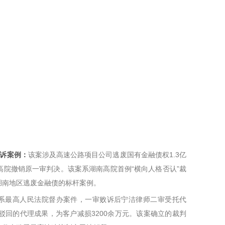
胜诉案例：
该案涉及高速公路项目公司逃废国有金融债权1.3亿
院撤销原一审判决。该案系湖南高院首例“横向人格否认”裁
湖南地区逃废金融债的标杆案例。
系最高人民法院督办案件，一审败诉后宁洁律师二审受托代
回的代理成果，为客户减损3200余万元。该案确立的裁判