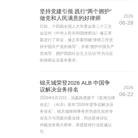
坚持党建引领 践行“两个拥护”
2026
做党和人民满意的好律师
06-28
日前，十四届全国人大常委会第二十三次
会议对《中华人民共和国律师法》修正草
案进行了审议，修正草案明确“律师工作坚
持中国共产党的领导”，并将“拥护中国共产
党领导、拥护我国社会主义法治”作为法定
的律师从业基本要求。
锦天城荣登2026 ALB 中国争
2026
议解决业务排名
06-22
2026年6月22日，汤森路透旗下《亚洲法律
杂志》（ALB）发布“2026年度争议解决业
务排名”，锦天城律师事务所凭借扎实的专
业实力与亮眼办案业绩，同步跻身诉讼、
仲裁业务两大榜单，再度获得行业权威认
可。