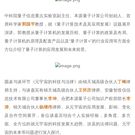
中科院量子信息重点实验室副主任、本源量子计算公司创始人、首
席科学家
郭国平
教授，就《量子计算技术及其应用发展》议题展开
演讲。郭教授从量子计算机的发展历程、量子计算的政策及布局、
量子计算机的原理及配套产品以及“量子计算+”的行业应用等方面全
方位介绍了量子计算的应用发展和未来前景。
圆桌与谈环节《元宇宙的科技与法律》由锦天城高级合伙人
丁峰
律
师主持，与谈嘉宾有锦天城高级合伙人
王怀庆
律师、安徽智侒信信
息技术有限公司董事长
李坤
、合肥本源量子公司知识产权部部长
李
涛
、锦天城合伙人
杨继伟
律师。从元宇宙的应用发展、影响、变化
及合作空间展开，各位谈嘉宾结合个人实操经验，多角度、多方
面、全方位的就元宇宙的科技发展大趋势、涉及的法律问题、元宇
宙的未来等问题进行深入探讨。