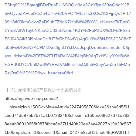
TSbg6G%2BgtegjIBDxRuoFUj6SOQjq9aV3CzYfjmK39wQAq%2B
6wOyveZAF6pf9ltiZ54CH5%2BVFOYMLfzTs3XCvJ%2FjpQxTFl17
39H8tKl3kmGgvwZaD9ubFZdqK7lYbIW%2BYWUsHwuzd7kTwkG
1YmZA8WTuy0NKpaCfC83uLNzSu4K0Y%2FpP2UX%2B%2FSzo
E6J043AIk73l9rAedDHfHTfbRbDNvfYju4gOu9%2BNJX3jJC3C8cT
a0SFivk4GnN2AC9MI2Xn8IgnOYsDXizJspqDzoo&acctmode=0&p
ass_ticket=D%2F8T%2FUTAReG%2BUqBb0AgTxHSUy9XoiByW
%2FBUBYC75hlMw8WYPFZVMil6IsiT6xCJIh5F2pyAwa3pT5FMp
RzjOsQ%3D%3D&wx_header=0#rd
【13】无锡市知识产权保护十大案例发布
https://mp.weixin.qq.com/s?
__biz=MzkxNjI5ODcxMw==&mid=2247495870&idx=2&sn=6d5f01
cbed74de975b2b71a1b0728248&chksm=c150be08f627371e282
8eeab96919658f9878fbca8e37f1d40b20ee3ae42027b19b29c567
1b0&mpshare=1&scene=1&srcid=0427m9zoH3Ehu64fqRW0IThT