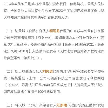
2024年4月26日是第24个世界知识产权日。值此契机，最高人民法
院、全国各地人民法院先后公布了2023年度知识产权典型案例，锦
天城知识产权律师代理的多起案例成功入选。
（一） 锦天城（合肥）合伙人
程远龙
代理的山东诚丰种业科技有限
公司与河南省豫煌种业有限公司、舞钢市德农农业科技有限公司"菏
豆 33"大豆品种，侵害植物新品种权案【最高人民法院(2021）最高
法知民终2410号】入选最高法发布《人民法院种业知识产权司法保
护典型案例（第四批）》。
（二） 锦天城高级合伙人
刘民选
代理的涉“Wi-Fi”标准必要专利侵权
案：展某通信（上海）公司与翱某科技公司侵害发明专利权纠纷
【（2022）最高法知民终2040号民事裁定书】入选最高人民法院知
识产权法庭成立五周年100件典型案例。
（三） 锦天城（北京）高级合伙人
汪妍瑜
代理的“真姬菇菌株”发明