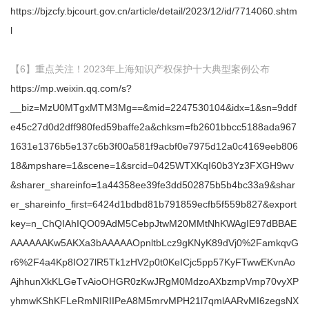
https://bjzcfy.bjcourt.gov.cn/article/detail/2023/12/id/7714060.shtm
l
【6】重点关注！2023年上海知识产权保护十大典型案例公布
https://mp.weixin.qq.com/s?
__biz=MzU0MTgxMTM3Mg==&mid=2247530104&idx=1&sn=9ddf
e45c27d0d2dff980fed59baffe2a&chksm=fb2601bbcc5188ada967
1631e1376b5e137c6b3f00a581f9acbf0e7975d12a0c4169eeb806
18&mpshare=1&scene=1&srcid=0425WTXKqI60b3Yz3FXGH9wv
&sharer_shareinfo=1a44358ee39fe3dd502875b5b4bc33a9&shar
er_shareinfo_first=6424d1bdbd81b791859ecfb5f559b827&export
key=n_ChQIAhIQO09AdM5CebpJtwM20MMtNhKWAgIE97dBBAE
AAAAAAKw5AKXa3bAAAAAOpnltbLcz9gKNyK89dVj0%2FamkqvG
r6%2F4a4Kp8IO27lR5Tk1zHV2p0t0KeICjc5pp57KyFTwwEKvnAo
AjhhunXkKLGeTvAioOHGR0zKwJRgM0MdzoAXbzmpVmp70vyXP
yhmwKShKFLeRmNIRIIPeA8M5mrvMPH21l7qmlAARvMI6zegsNX