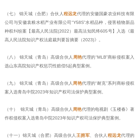
（七） 锦天城（合肥）合伙人
程远龙
代理的安徽国豪农业科技有限
公司与安徽袁粮水稻产业有限公司“Y58S”水稻品种，侵害植物新品
种权纠纷案【最高人民法院(2022）最高法知民终605号】入选《最
高人民法院知识产权法庭裁判要旨摘要（2023)》。
（八） 锦天城（青岛）高级合伙人
周艳
代理的“MLB”商标侵权案入
选山东高院知识产权惩罚性赔偿5起典型案例。
（九） 锦天城（青岛）高级合伙人
周艳
代理的“耐克”系列商标侵权
案入选青岛中院2023年知识产权司法保护典型案例。
（十） 锦天城（青岛）高级合伙人
周艳
代理的电视剧《玉楼春》著
作权侵权案入选青岛中院2023年知识产权司法保护典型案例。
（十一）锦天城（合肥）高级合伙人
王拥军
、合伙人
程远龙
代理的