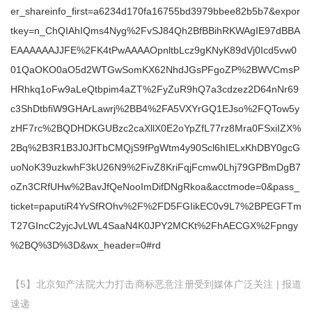
er_shareinfo_first=a6234d170fa16755bd3979bbee82b5b7&expor
tkey=n_ChQIAhIQms4Nyg%2FvSJ84Qh2BfBBihRKWAgIE97dBBA
EAAAAAAJJFE%2FK4tPwAAAAOpnltbLcz9gKNyK89dVj0Icd5vw0
01QaOKO0aO5d2WTGwSomKX62NhdJGsPFgoZP%2BWVCmsP
HRhkq1oFw9aLeQtbpim4aZT%2FyZuR9hQ7a3cdzez2D64nNr69
c3ShDtbfiW9GHArLawrj%2BB4%2FA5VXYrGQ1EJso%2FQTow5y
zHF7rc%2BQDHDKGUBzc2caXllX0E2oYpZfL77rz8Mra0FSxiIZX%
2Bq%2B3R1B3J0JfTbCMQjS9fPgWtm4y90Scl6hIELxKhDBY0gcG
uoNoK39uzkwhF3kU26N9%2FivZ8KriFqjFcmw0Lhj79GPBmDgB7
oZn3CRfUHw%2BavJfQeNooImDifDNgRkoa&acctmode=0&pass_
ticket=paputiR4YvSfROhv%2F%2FD5FGIikEC0v9L7%2BPEGFTm
T27GIncC2yjcJvLWL4SaaN4K0JPY2MCKt%2FhAECGX%2Fpngy
%2BQ%3D%3D&wx_header=0#rd
【5】北京知产法院大力打击商标恶意注册受到媒体广泛关注 | 报道
速递