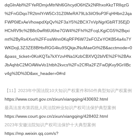
dqGlnAbl%2FYeRDmjxMtrNhl6GhcydO6HZk2NRhxoKkzTRlIqzG
%2FnGDqo7R2tmlYrW5Cr31Z0MeRA79Lb3iIO9oP3FqHHbn2Jqa
FWP0ilExAeVhowpdXpQv%2F3aY5%2BCX7nVpNgrlGbRT35EjD
HChRV9c%2B8c0wRt6U6he7GW4%2FhI%2FcqLKgiCG5%2Bqxi
mt%2ByRs4Xvs%2FFosiWnn0KqRFP6W72eFOZeYOKB54a4s7Y
WKDojL3Z3ZE8BHtxRGG4ku9SQkjeJNuMaeGt%2B&acctmode=0
&pass_ticket=0KoKQTa7kXYzvHNa1KzbCBXVQ2blVE%2F%2BAx
JbAqhbC2MOAWwVo1htbh2kvcs%2Fv2CfRa2FZFwDjKvy9GrIIBc
v4g%3D%3D&wx_header=0#rd
【11】2023年中国法院10大知识产权案件和50件典型知识产权案例
https://www.court.gov.cn/zixun/xiangqing/430692.html
最高法发布第四批人民法院种业知识产权司法保护典型案例
https://www.court.gov.cn/zixun/xiangqing/428402.html
2023年安徽法院知识产权司法保护十大典型案例
https://mp.weixin.qq.com/s?