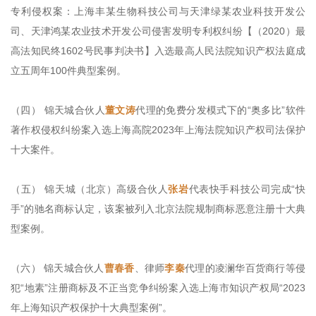
专利侵权案：上海丰某生物科技公司与天津绿某农业科技开发公
司、天津鸿某农业技术开发公司侵害发明专利权纠纷【（2020）最
高法知民终1602号民事判决书】入选最高人民法院知识产权法庭成
立五周年100件典型案例。
（四） 锦天城合伙人
董文涛
代理的免费分发模式下的“奥多比”软件
著作权侵权纠纷案入选上海高院2023年上海法院知识产权司法保护
十大案件。
（五） 锦天城（北京）高级合伙人
张岩
代表快手科技公司完成“快
手”的驰名商标认定，该案被列入北京法院规制商标恶意注册十大典
型案例。
（六） 锦天城合伙人
曹春香
、律师
李秦
代理的凌澜华百货商行等侵
犯“地素”注册商标及不正当竞争纠纷案入选上海市知识产权局“2023
年上海知识产权保护十大典型案例”。