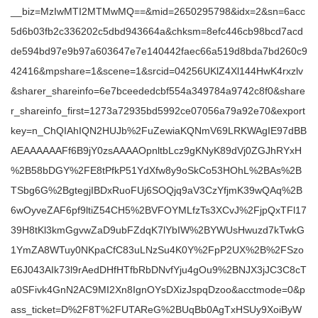
__biz=MzIwMTI2MTMwMQ==&mid=2650295798&idx=2&sn=6acc
5d6b03fb2c336202c5dbd943664a&chksm=8efc446cb98bcd7acd
de594bd97e9b97a603647e7e140442faec66a519d8bda7bd260c9
42416&mpshare=1&scene=1&srcid=04256UKlZ4Xl144HwK4rxzlv
&sharer_shareinfo=6e7bceededcbf554a349784a9742c8f0&share
r_shareinfo_first=1273a72935bd5992ce07056a79a92e70&export
key=n_ChQIAhIQN2HUJb%2FuZewiaKQNmV69LRKWAgIE97dBB
AEAAAAAAFf6B9jY0zsAAAAOpnltbLcz9gKNyK89dVj0ZGJhRYxH
%2B58bDGY%2FE8tPfkP51YdXfw8y9oSkCo53HOhL%2BAs%2B
TSbg6G%2BgtegjIBDxRuoFUj6SOQjq9aV3CzYfjmK39wQAq%2B
6wOyveZAF6pf9ltiZ54CH5%2BVFOYMLfzTs3XCvJ%2FjpQxTFl17
39H8tKl3kmGgvwZaD9ubFZdqK7lYbIW%2BYWUsHwuzd7kTwkG
1YmZA8WTuy0NKpaCfC83uLNzSu4K0Y%2FpP2UX%2B%2FSzo
E6J043AIk73l9rAedDHfHTfbRbDNvfYju4gOu9%2BNJX3jJC3C8cT
a0SFivk4GnN2AC9MI2Xn8IgnOYsDXizJspqDzoo&acctmode=0&p
ass_ticket=D%2F8T%2FUTAReG%2BUqBb0AgTxHSUy9XoiByW