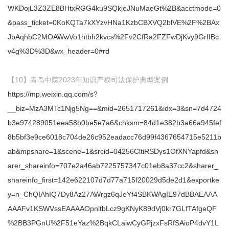
WKDojL3Z3ZE8BHtxRGG4ku9SQkjeJNuMaeGt%2B&acctmode=0
&pass_ticket=0KoKQTa7kXYzvHNa1KzbCBXVQ2blVE%2F%2BAx
JbAqhbC2MOAWwVo1htbh2kvcs%2Fv2CfRa2FZFwDjKvy9GrIIBc
v4g%3D%3D&wx_header=0#rd
【10】青岛中院2023年知识产权司法保护典型案例
https://mp.weixin.qq.com/s?
__biz=MzA3MTc1Njg5Ng==&mid=2651717261&idx=3&sn=7d4724
b3e974289051eea58b0be5e7a6&chksm=84d1e382b3a66a945fef
8b5bf3e9ce6018c704de26c952eadacc76d99f4367654715e5211b
ab&mpshare=1&scene=1&srcid=04256CltiRSDys1OfXNYapfd&sh
arer_shareinfo=707e2a46ab7225757347c01eb8a37cc2&sharer_
shareinfo_first=142e622107d7d77a715f20029d5de2d1&exportke
y=n_ChQIAhIQ7Dy8Az27AWrgz6qJeYf4SBKWAgIE97dBBAEAAA
AAAFv1KSWVssEAAAAOpnltbLcz9gKNyK89dVj0kr7GLfTAfgeQF
%2BB3PGnU%2F51eYaz%2BqkCLaiwCyGPjzxFsRfSAioP4dvY1L