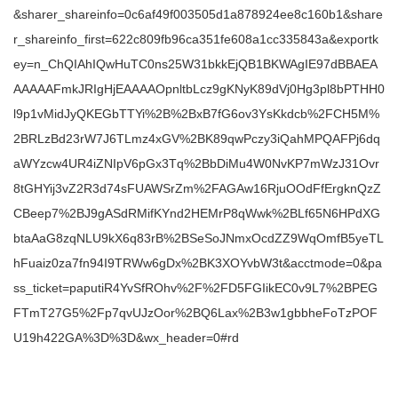
&sharer_shareinfo=0c6af49f003505d1a878924ee8c160b1&share
r_shareinfo_first=622c809fb96ca351fe608a1cc335843a&exportk
ey=n_ChQIAhIQwHuTC0ns25W31bkkEjQB1BKWAgIE97dBBAEA
AAAAAFmkJRIgHjEAAAAOpnltbLcz9gKNyK89dVj0Hg3pl8bPTHH0
l9p1vMidJyQKEGbTTYi%2B%2BxB7fG6ov3YsKkdcb%2FCH5M%
2BRLzBd23rW7J6TLmz4xGV%2BK89qwPczy3iQahMPQAFPj6dq
aWYzcw4UR4iZNIpV6pGx3Tq%2BbDiMu4W0NvKP7mWzJ31Ovr
8tGHYij3vZ2R3d74sFUAWSrZm%2FAGAw16RjuOOdFfErgknQzZ
CBeep7%2BJ9gASdRMifKYnd2HEMrP8qWwk%2BLf65N6HPdXG
btaAaG8zqNLU9kX6q83rB%2BSeSoJNmxOcdZZ9WqOmfB5yeTL
hFuaiz0za7fn94I9TRWw6gDx%2BK3XOYvbW3t&acctmode=0&pa
ss_ticket=paputiR4YvSfROhv%2F%2FD5FGIikEC0v9L7%2BPEG
FTmT27G5%2Fp7qvUJzOor%2BQ6Lax%2B3w1gbbheFoTzPOF
U19h422GA%3D%3D&wx_header=0#rd