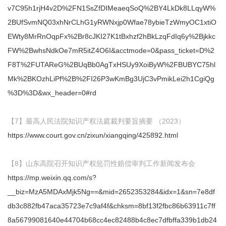
v7C95h1rjH4v2D%2FN1SsZfDIMeaeqSoQ%2BY4LkDk8LLqyW%
2BUfSvmNQ03xhNrCLhG1yRWNxjp0Wfae78ybieTzWmyOC1xtiO
EWty8MrRnOqpFx%2Br8cJKI27K1tBxhzf2hBkLzqFdIq6y%2Bjkkc
FW%2BwhsNdkOe7mR5itZ4O6I&acctmode=0&pass_ticket=D%2
F8T%2FUTAReG%2BUqBb0AgTxHSUy9XoiByW%2FBUBYC75hl
Mk%2BKOzhLiPf%2B%2FI26P3wKmBg3UjC3vPmikLei2h1CgiQg
%3D%3D&wx_header=0#rd
【7】最高人民法院知识产权法庭裁判要旨摘要 （2023）
https://www.court.gov.cn/zixun/xiangqing/425892.html
【8】山东高院召开知识产权惩罚性赔偿审判工作新闻发布会
https://mp.weixin.qq.com/s?
__biz=MzA5MDAxMjk5Ng==&mid=2652353284&idx=1&sn=7e8df
db3c882fb47aca35723e7c9af4f&chksm=8bf13f2fbc86b63911c7ff
8a56799081640e44704b68cc4ec82488b4c8ec7dfbffa339b1db24