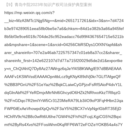
【9】青岛中院2023年知识产权司法保护典型案例
https://mp.weixin.qq.com/s?
__biz=MzA3MTc1Njg5Ng==&mid=2651717261&idx=3&sn=7d4724
b3e974289051eea58b0be5e7a6&chksm=84d1e382b3a66a945fef
8b5bf3e9ce6018c704de26c952eadacc76d99f4367654715e5211b
ab&mpshare=1&scene=1&srcid=04256CltiRSDys1OfXNYapfd&sh
arer_shareinfo=707e2a46ab7225757347c01eb8a37cc2&sharer_
shareinfo_first=142e622107d7d77a715f20029d5de2d1&exportke
y=n_ChQIAhIQ7Dy8Az27AWrgz6qJeYf4SBKWAgIE97dBBAEAAA
AAAFv1KSWVssEAAAAOpnltbLcz9gKNyK89dVj0kr7GLfTAfgeQF
%2BB3PGnU%2F51eYaz%2BqkCLaiwCyGPjzxFsRfSAioP4dvY1L
dqGlnAbl%2FYeRDmjxMtrNhl6GhcydO6HZk2NRhxoKkzTRlIqzG
%2FnGDqo7R2tmlYrW5Cr31Z0MeRA79Lb3iIO9oP3FqHHbn2Jqa
FWP0ilExAeVhowpdXpQv%2F3aY5%2BCX7nVpNgrlGbRT35EjD
HChRV9c%2B8c0wRt6U6he7GW4%2FhI%2FcqLKgiCG5%2Bqxi
mt%2ByRs4Xvs%2FFosiWnn0KqRFP6W72eFOZeYOKB54a4s7Y