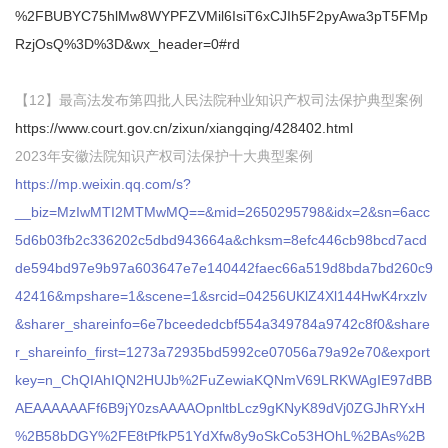
%2FBUBYC75hlMw8WYPFZVMil6IsiT6xCJIh5F2pyAwa3pT5FMp
RzjOsQ%3D%3D&wx_header=0#rd
【12】最高法发布第四批人民法院种业知识产权司法保护典型案例
https://www.court.gov.cn/zixun/xiangqing/428402.html
2023年安徽法院知识产权司法保护十大典型案例
https://mp.weixin.qq.com/s?
__biz=MzIwMTI2MTMwMQ==&mid=2650295798&idx=2&sn=6acc
5d6b03fb2c336202c5dbd943664a&chksm=8efc446cb98bcd7acd
de594bd97e9b97a603647e7e140442faec66a519d8bda7bd260c9
42416&mpshare=1&scene=1&srcid=04256UKlZ4Xl144HwK4rxzlv
&sharer_shareinfo=6e7bceededcbf554a349784a9742c8f0&share
r_shareinfo_first=1273a72935bd5992ce07056a79a92e70&export
key=n_ChQIAhIQN2HUJb%2FuZewiaKQNmV69LRKWAgIE97dBB
AEAAAAAAFf6B9jY0zsAAAAOpnltbLcz9gKNyK89dVj0ZGJhRYxH
%2B58bDGY%2FE8tPfkP51YdXfw8y9oSkCo53HOhL%2BAs%2B