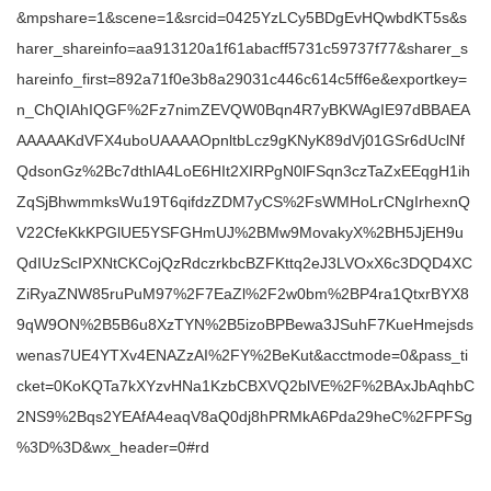
&mpshare=1&scene=1&srcid=0425YzLCy5BDgEvHQwbdKT5s&s
harer_shareinfo=aa913120a1f61abacff5731c59737f77&sharer_s
hareinfo_first=892a71f0e3b8a29031c446c614c5ff6e&exportkey=
n_ChQIAhIQGF%2Fz7nimZEVQW0Bqn4R7yBKWAgIE97dBBAEA
AAAAAKdVFX4uboUAAAAOpnltbLcz9gKNyK89dVj01GSr6dUclNf
QdsonGz%2Bc7dthlA4LoE6HIt2XIRPgN0lFSqn3czTaZxEEqgH1ih
ZqSjBhwmmksWu19T6qifdzZDM7yCS%2FsWMHoLrCNgIrhexnQ
V22CfeKkKPGlUE5YSFGHmUJ%2BMw9MovakyX%2BH5JjEH9u
QdIUzScIPXNtCKCojQzRdczrkbcBZFKttq2eJ3LVOxX6c3DQD4XC
ZiRyaZNW85ruPuM97%2F7EaZl%2F2w0bm%2BP4ra1QtxrBYX8
9qW9ON%2B5B6u8XzTYN%2B5izoBPBewa3JSuhF7KueHmejsds
wenas7UE4YTXv4ENAZzAI%2FY%2BeKut&acctmode=0&pass_ti
cket=0KoKQTa7kXYzvHNa1KzbCBXVQ2blVE%2F%2BAxJbAqhbC
2NS9%2Bqs2YEAfA4eaqV8aQ0dj8hPRMkA6Pda29heC%2FPFSg
%3D%3D&wx_header=0#rd