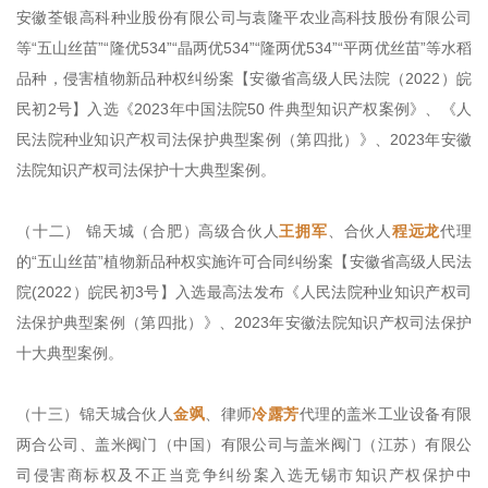
安徽荃银高科种业股份有限公司与袁隆平农业高科技股份有限公司
等“五山丝苗”“隆优534”“晶两优534”“隆两优534”“平两优丝苗”等水稻
品种，侵害植物新品种权纠纷案【安徽省高级人民法院（2022）皖
民初2号】入选《2023年中国法院50 件典型知识产权案例》、《人
民法院种业知识产权司法保护典型案例（第四批）》、2023年安徽
法院知识产权司法保护十大典型案例。
（十二） 锦天城（合肥）高级合伙人
王拥军
、合伙人
程远龙
代理
的“五山丝苗”植物新品种权实施许可合同纠纷案【安徽省高级人民法
院(2022）皖民初3号】入选最高法发布《人民法院种业知识产权司
法保护典型案例（第四批）》、2023年安徽法院知识产权司法保护
十大典型案例。
（十三）锦天城合伙人
金飒
、律师
冷露芳
代理的盖米工业设备有限
两合公司、盖米阀门（中国）有限公司与盖米阀门（江苏）有限公
司侵害商标权及不正当竞争纠纷案入选无锡市知识产权保护中