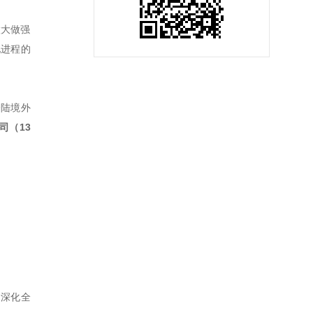
做大做强
化进程的
登陆境外
司（13
，深化全