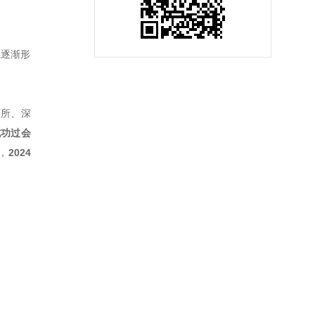
系逐渐形
交所、深
成功过会
，
2024