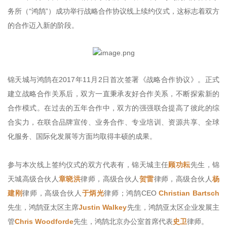
务所（“鸿鹄”）成功举行战略合作协议线上续约仪式，这标志着双方
的合作迈入新的阶段。
锦天城与鸿鹄在2017年11月2日首次签署《战略合作协议》。正式
建立战略合作关系后，双方一直秉承友好合作关系，不断探索新的
合作模式。在过去的五年合作中，双方的强强联合提高了彼此的综
合实力，在联合品牌宣传、业务合作、专业培训、资源共享、全球
化服务、国际化发展等方面均取得丰硕的成果。
参与本次线上签约仪式的双方代表有，锦天城主任
顾功耘
先生，锦
天城高级合伙人
章晓洪
律师，高级合伙人
贺雷
律师，高级合伙人
杨
建刚
律师，高级合伙人
于炳光
律师；鸿鹄CEO
Christian Bartsch
先生，鸿鹄亚太区主席
Justin Walkey
先生，鸿鹄亚太区企业发展主
管
Chris Woodforde
先生，鸿鹄北京办公室首席代表
史卫
律师。