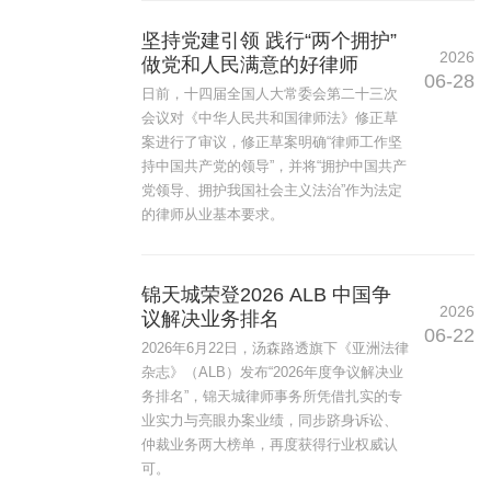
坚持党建引领 践行“两个拥护”
2026
做党和人民满意的好律师
06-28
日前，十四届全国人大常委会第二十三次
会议对《中华人民共和国律师法》修正草
案进行了审议，修正草案明确“律师工作坚
持中国共产党的领导”，并将“拥护中国共产
党领导、拥护我国社会主义法治”作为法定
的律师从业基本要求。
锦天城荣登2026 ALB 中国争
2026
议解决业务排名
06-22
2026年6月22日，汤森路透旗下《亚洲法律
杂志》（ALB）发布“2026年度争议解决业
务排名”，锦天城律师事务所凭借扎实的专
业实力与亮眼办案业绩，同步跻身诉讼、
仲裁业务两大榜单，再度获得行业权威认
可。