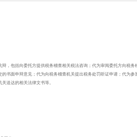
抗辩，包括向委托方提供税务稽查相关税法咨询；代为审阅委托方向税务
交的书面申辩意见；代为向税务稽查机关提出税务处罚听证申请；代为参
机关送达的相关法律文书等。