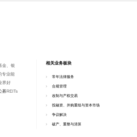
相关业务板块
基金、银
的专业能
常年法律服务
业界好
合规管理
公募
REITs
改制与产权交易
投融资、并购重组与资本市场
争议解决
破产、重整与清算