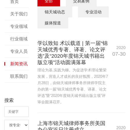
全部
交易案例
首页
锦天城动态
专业活动
关于我们
媒体报道
专业领域
行业领域
学以致知 术以载道 | 第一届“锦
2020
天城优秀专著、译著、论文评
专业人员
07-30
选”及“2020年度锦天城书籍出
版立项”活动圆满落幕
新闻资讯
理论为基,实践为梯。为促进学术理论繁荣
联系我们
发展，营造人才成长的良好氛围，2020年7
月28日，由锦天城律师事务所律师学院主
办的第一届“锦天城优秀专著、译著、论文
评选”暨“2020年度锦天城书籍出版立项”评
搜索
审会圆满召开。
上海市锦天城律师事务所美国
2020
办公室近日注册成立