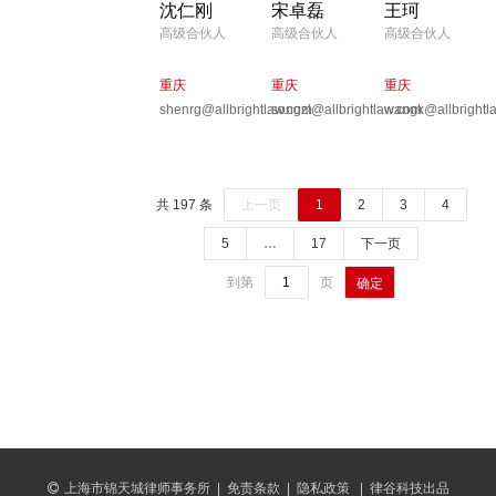
沈仁刚
宋卓磊
王珂
高级合伙人
高级合伙人
高级合伙人
重庆
重庆
重庆
shenrg@allbrightlaw.com
songzl@allbrightlaw.com
wangk@allbrightl
共 197 条
上一页
1
2
3
4
5
…
17
下一页
到第
页
确定
上海市锦天城律师事务所
|
免责条款
|
隐私政策
|
律谷科技出品