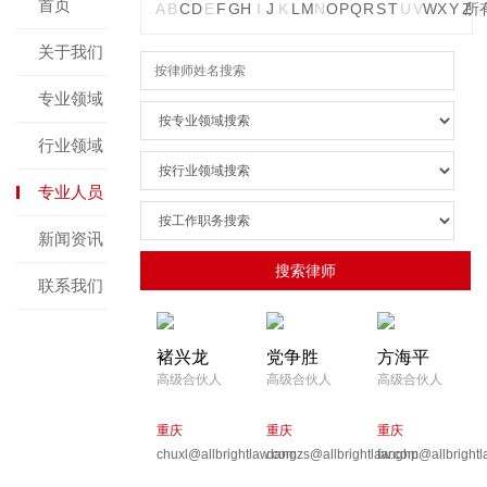
首页
A
B
C
D
E
F
G
H
I
J
K
L
M
N
O
P
Q
R
S
T
U
V
W
X
Y
Z
所
关于我们
专业领域
行业领域
专业人员
新闻资讯
联系我们
褚兴龙
党争胜
方海平
高级合伙人
高级合伙人
高级合伙人
重庆
重庆
重庆
chuxl@allbrightlaw.com
dangzs@allbrightlaw.com
fanghp@allbright