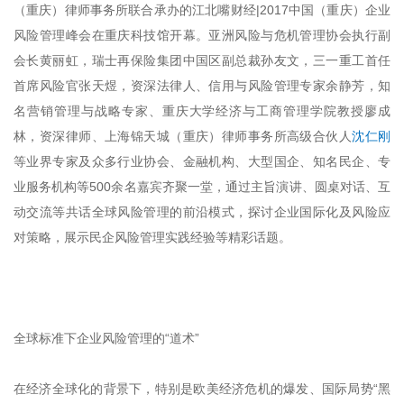
（重庆）律师事务所联合承办的江北嘴财经|2017中国（重庆）企业
风险管理峰会在重庆科技馆开幕。亚洲风险与危机管理协会执行副
会长黄丽虹，瑞士再保险集团中国区副总裁孙友文，三一重工首任
首席风险官张天煜，资深法律人、信用与风险管理专家余静芳，知
名营销管理与战略专家、重庆大学经济与工商管理学院教授廖成
林，资深律师、上海锦天城（重庆）律师事务所高级合伙人
沈仁刚
等业界专家及众多行业协会、金融机构、大型国企、知名民企、专
业服务机构等500余名嘉宾齐聚一堂，通过主旨演讲、圆桌对话、互
动交流等共话全球风险管理的前沿模式，探讨企业国际化及风险应
对策略，展示民企风险管理实践经验等精彩话题。
全球标准下企业风险管理的“道术”
在经济全球化的背景下，特别是欧美经济危机的爆发、国际局势“黑