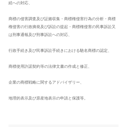
続への対応、
商標の侵害調査及び証拠収集・商標権侵害行為の分析・商標
権侵害の行政摘発及び訴訟の提起・商標権侵害の民事訴訟又
は刑事通報及び刑事訴訟への対応、
行政手続き及び民事訴訟手続きにおける馳名商標の認定、
商標使用許諾契約等の法律文書の作成と修正、
企業の商標戦略に関するアドバイザリー、
地理的表示及び原産地表示の申請と保護等。