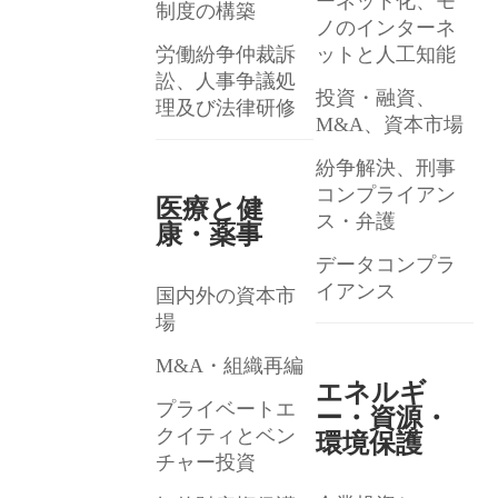
ーネット化、モ
制度の構築
ノのインターネ
労働紛争仲裁訴
ットと人工知能
訟、人事争議処
投資・融資、
理及び法律研修
M&A、資本市場
紛争解決、刑事
コンプライアン
医療と健
ス・弁護
康・薬事
データコンプラ
イアンス
国内外の資本市
場
M&A・組織再編
エネルギ
プライベートエ
ー・資源・
クイティとベン
環境保護
チャー投資