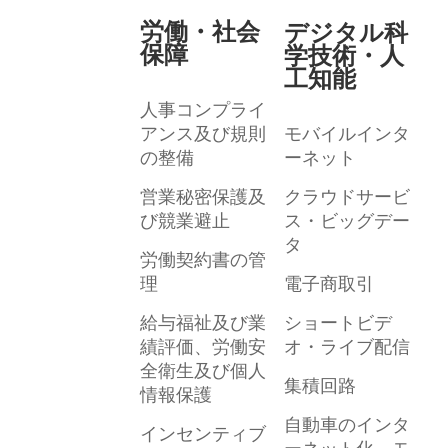
労働・社会
デジタル科
保障
学技術・人
工知能
人事コンプライ
アンス及び規則
モバイルインタ
の整備
ーネット
営業秘密保護及
クラウドサービ
び競業避止
ス・ビッグデー
タ
労働契約書の管
理
電子商取引
給与福祉及び業
ショートビデ
績評価、労働安
オ・ライブ配信
全衛生及び個人
集積回路
情報保護
自動車のインタ
インセンティブ