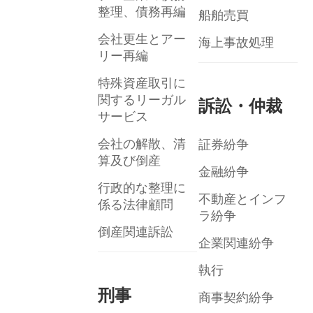
整理、債務再編
船舶売買
会社更生とアー
海上事故処理
リー再編
特殊資産取引に
関するリーガル
訴訟・仲裁
サービス
会社の解散、清
証券紛争
算及び倒産
金融紛争
行政的な整理に
不動産とインフ
係る法律顧問
ラ紛争
倒産関連訴訟
企業関連紛争
執行
刑事
商事契約紛争