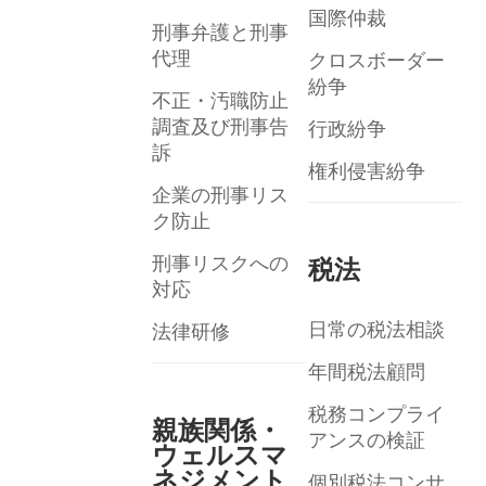
国際仲裁
刑事弁護と刑事
代理
クロスボーダー
紛争
不正・汚職防止
調査及び刑事告
行政紛争
訴
権利侵害紛争
企業の刑事リス
ク防止
刑事リスクへの
税法
対応
日常の税法相談
法律研修
年間税法顧問
税務コンプライ
親族関係・
アンスの検証
ウェルスマ
ネジメント
個別税法コンサ