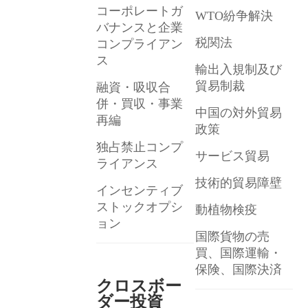
コーポレートガ
WTO紛争解決
バナンスと企業
税関法
コンプライアン
ス
輸出入規制及び
貿易制裁
融資・吸収合
併・買収・事業
中国の対外貿易
再編
政策
独占禁止コンプ
サービス貿易
ライアンス
技術的貿易障壁
インセンティブ
ストックオプシ
動植物検疫
ョン
国際貨物の売
買、国際運輸・
保険、国際決済
クロスボー
ダー投資