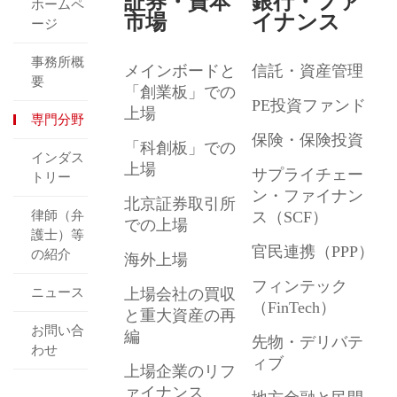
証券・資本
銀行・ファ
ホームペ
市場
イナンス
ージ
事務所概
メインボードと
信託・資産管理
要
「創業板」での
PE投資ファンド
上場
専門分野
保険・保険投資
「科創板」での
インダス
上場
サプライチェー
トリー
ン・ファイナン
北京証券取引所
律師（弁
ス（SCF）
での上場
護士）等
官民連携（PPP）
の紹介
海外上場
フィンテック
ニュース
上場会社の買収
（FinTech）
と重大資産の再
お問い合
編
先物・デリバテ
わせ
ィブ
上場企業のリフ
ァイナンス