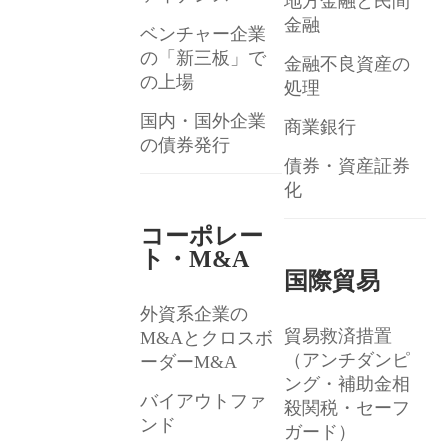
地方金融と民間
金融
ベンチャー企業
の「新三板」で
金融不良資産の
の上場
処理
国内・国外企業
商業銀行
の債券発行
債券・資産証券
化
コーポレー
ト・M&A
国際貿易
外資系企業の
貿易救済措置
M&Aとクロスボ
（アンチダンピ
ーダーM&A
ング・補助金相
バイアウトファ
殺関税・セーフ
ンド
ガード）