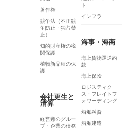
ト
著作権
インフラ
競争法（不正競
争防止・独占禁
止）
海事・海商
知的財産権の税
関保護
海上貨物運送約
植物新品種の保
款
護
海上保険
ロジスティク
ス・フレイトフ
会社更生と
ォワーディング
清算
船舶融資
経営難のグルー
船舶建造
プ・企業の債務