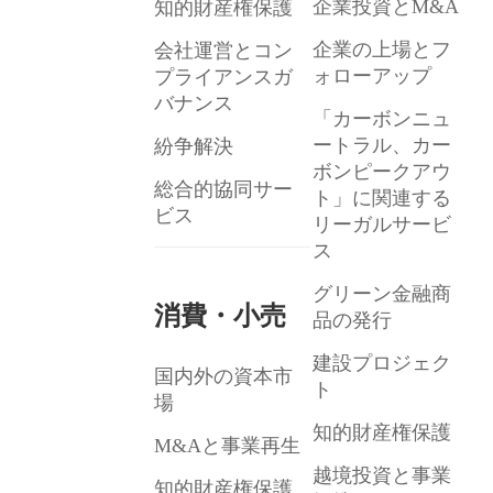
企業投資とM&A
知的財産権保護
企業の上場とフ
会社運営とコン
ォローアップ
プライアンスガ
バナンス
「カーボンニュ
ートラル、カー
紛争解決
ボンピークアウ
総合的協同サー
ト」に関連する
ビス
リーガルサービ
ス
グリーン金融商
消費・小売
品の発行
建設プロジェク
国内外の資本市
ト
場
知的財産権保護
M&Aと事業再生
越境投資と事業
知的財産権保護