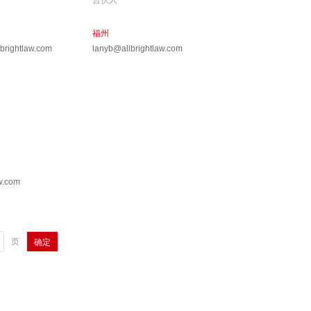
合伙人
福州
rightlaw.com
lanyb@allbrightlaw.com
w.com
页
确定