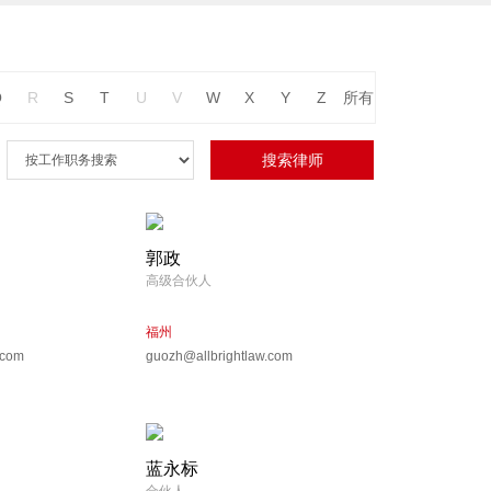
Q
R
S
T
U
V
W
X
Y
Z
所有
郭政
高级合伙人
福州
.com
guozh@allbrightlaw.com
蓝永标