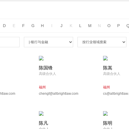
D
E
F
G
H
I
J
K
L
M
N
O
P
陈国锋
陈嵩
高级合伙人
高级合伙人
福州
福州
htlaw.com
chengf@allbrightlaw.com
cs@allbrightlaw
陈凡
陈明