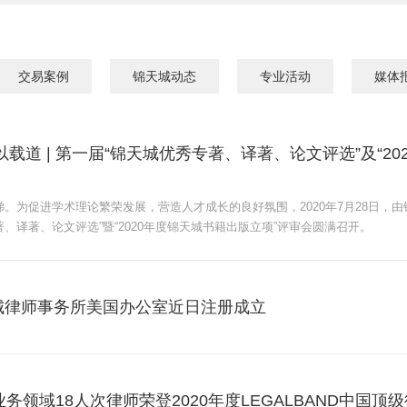
交易案例
锦天城动态
专业活动
媒体
以载道 | 第一届“锦天城优秀专著、译著、论文评选”及“2
梯。为促进学术理论繁荣发展，营造人才成长的良好氛围，2020年7月28日，
著、译著、论文评选”暨“2020年度锦天城书籍出版立项”评审会圆满召开。
城律师事务所美国办公室近日注册成立
业务领域18人次律师荣登2020年度LEGALBAND中国