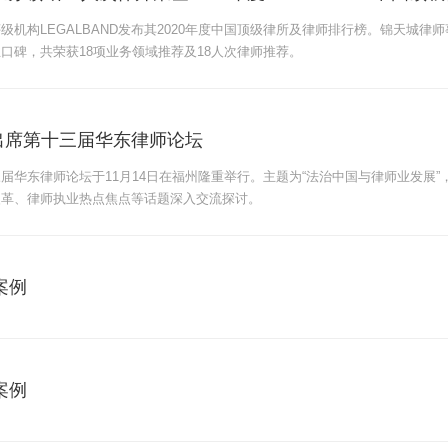
级机构LEGALBAND发布其2020年度中国顶级律所及律师排行榜。锦天城
口碑，共荣获18项业务领域推荐及18人次律师推荐。
出席第十三届华东律师论坛
届华东律师论坛于11月14日在福州隆重举行。主题为“法治中国与律师业发展”
改革、律师执业热点焦点等话题深入交流探讨。
案例
案例