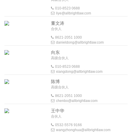
010-8523 0688
liye@allbrightlaw.com
董文涛
合伙人
8621-2051 1000
danieldong@allbrightlaw.com
向东
高级合伙人
010-8523 0688
xiangdong@allbrightlaw.com
陈博
高级合伙人
8621-2051 1000
chenbo@allbrightlaw.com
王中华
合伙人
0532-5576 9166
wangzhonghua@allbrightlaw.com