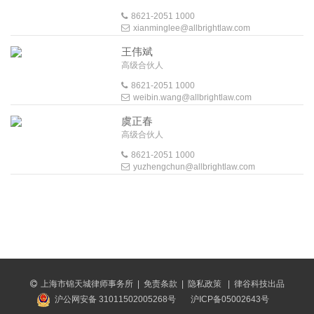
8621-2051 1000
xianminglee@allbrightlaw.com
王伟斌
高级合伙人
8621-2051 1000
weibin.wang@allbrightlaw.com
虞正春
高级合伙人
8621-2051 1000
yuzhengchun@allbrightlaw.com
上海市锦天城律师事务所
|
免责条款
|
隐私政策
|
律谷科技出品
沪公网安备 31011502005268号
沪ICP备05002643号