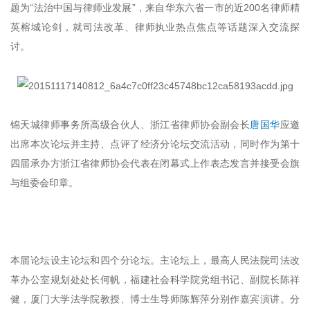
题为“法治中国与律师业发展”，来自华东六省一市的近200名律师精
英榕城论剑，就司法改革、律师执业热点焦点等话题深入交流探
讨。
锦天城律师事务所高级合伙人、浙江省律师协会副会长
唐国华
应邀
出席本次论坛并主持、点评了经济分论坛交流活动，同时作为第十
四届承办方浙江省律师协会代表在闭幕式上作表态发言并接受会旗
与组委会印章。
本届论坛设主论坛和四个分论坛。主论坛上，最高人民法院司法改
革办公室规划处处长何帆，福建社会科学院党组书记、副院长陈祥
健，厦门大学法学院教授、博士生导师陈辉萍分别作嘉宾演讲。分