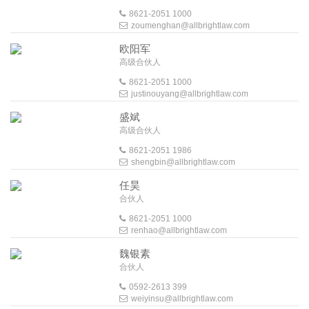
8621-2051 1000
zoumenghan@allbrightlaw.com
欧阳军
高级合伙人
8621-2051 1000
justinouyang@allbrightlaw.com
盛斌
高级合伙人
8621-2051 1986
shengbin@allbrightlaw.com
任昊
合伙人
8621-2051 1000
renhao@allbrightlaw.com
魏银素
合伙人
0592-2613 399
weiyinsu@allbrightlaw.com