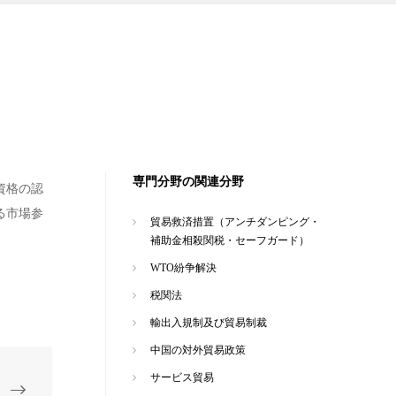
専門分野の関連分野
資格の認
る市場参
貿易救済措置（アンチダンピング・
補助金相殺関税・セーフガード）
WTO紛争解決
税関法
輸出入規制及び貿易制裁
中国の対外貿易政策
サービス貿易