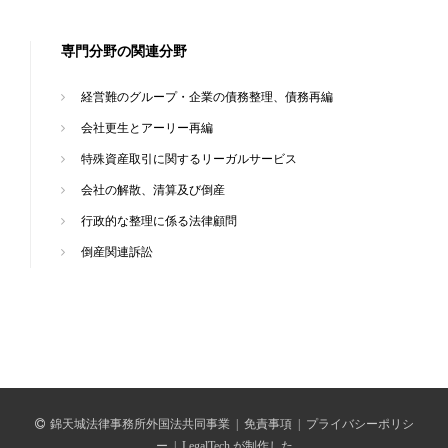
専門分野の関連分野
経営難のグループ・企業の債務整理、債務再編
会社更生とアーリー再編
特殊資産取引に関するリーガルサービス
会社の解散、清算及び倒産
行政的な整理に係る法律顧問
倒産関連訴訟
錦天城法律事務所外国法共同事業
|
免責事項
|
プライバシーポリシ
ー
|
LegalTech が制作した