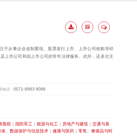
下载
二维
联系
简历
码
我
注于从事企业改制重组、股票发行上市、上市公司收购等经
O以及上市公司和拟上市公司的常年法律服务。此外，还多次主
。
0571-8983 8088
系电话：
募股权
|
国防军工
|
能源与化工
|
房地产与建筑
|
交通与基
媒体、数据保护与信息技术
|
健康与医药
|
零售、奢侈品与时