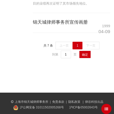
目的业绩再次证明了其市场领先地位。
锦天城律师事务所宣传画册
1999
04-09
共 7 条
上一页
1
下一页
到第
页
确定
上海市锦天城律师事务所
|
免责条款
|
隐私政策
|
律谷科技出品
沪公网安备 31011502005268号
沪ICP备05002643号