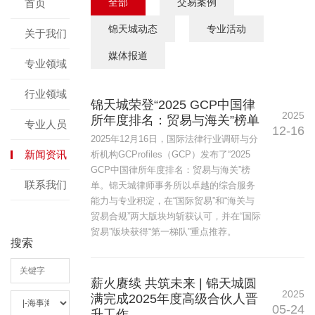
全部
交易案例
首页
锦天城动态
专业活动
关于我们
媒体报道
专业领域
行业领域
锦天城荣登“2025 GCP中国律
2025
所年度排名：贸易与海关”榜单
专业人员
12-16
2025年12月16日，国际法律行业调研与分
新闻资讯
析机构GCProfiles（GCP）发布了“2025
GCP中国律所年度排名：贸易与海关”榜
联系我们
单。锦天城律师事务所以卓越的综合服务
能力与专业积淀，在“国际贸易”和“海关与
贸易合规”两大版块均斩获认可，并在“国际
贸易”版块获得“第一梯队”重点推荐。
搜索
薪火赓续 共筑未来 | 锦天城圆
2025
满完成2025年度高级合伙人晋
05-24
升工作