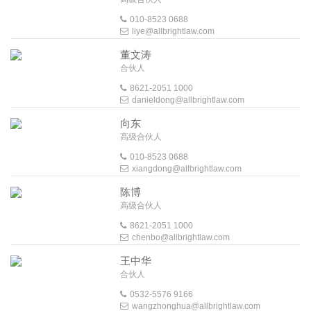
010-8523 0688
liye@allbrightlaw.com
董文涛
合伙人
8621-2051 1000
danieldong@allbrightlaw.com
向东
高级合伙人
010-8523 0688
xiangdong@allbrightlaw.com
陈博
高级合伙人
8621-2051 1000
chenbo@allbrightlaw.com
王中华
合伙人
0532-5576 9166
wangzhonghua@allbrightlaw.com