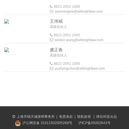
8621-2051 1000
xianminglee@allbrightlaw.com
王伟斌
高级合伙人
8621-2051 1000
weibin.wang@allbrightlaw.com
虞正春
高级合伙人
8621-2051 1000
yuzhengchun@allbrightlaw.com
上海市锦天城律师事务所
|
免责条款
|
隐私政策
|
律谷科技出品
沪公网安备 31011502005268号
沪ICP备05002643号