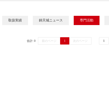
取扱実績
錦天城ニュース
専門活動
合計: 0
前のページ
1
次のページ