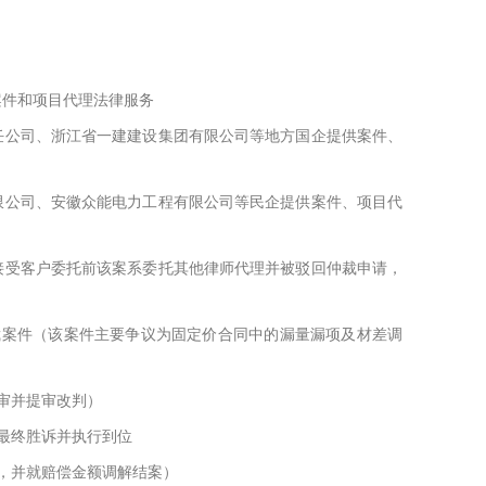
案件和项目代理法律服务
任公司、浙江省一建建设集团有限公司等地方国企提供案件、
限公司、安徽众能电力工程有限公司等民企提供案件、项目代
接受客户委托前该案系委托其他律师代理并被驳回仲裁申请，
裁案件（该案件主要争议为固定价合同中的漏量漏项及材差调
审并提审改判）
，最终胜诉并执行到位
后，并就赔偿金额调解结案）