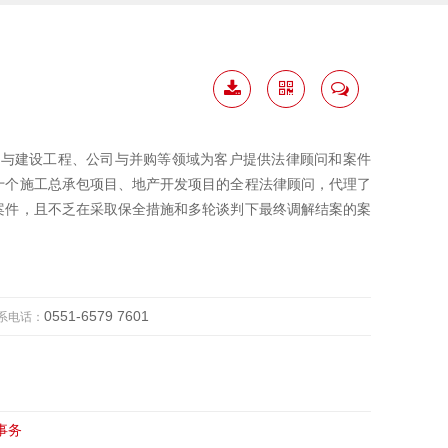
下载
二维
联系
简历
码
我
产与建设工程、公司与并购等领域为客户提供法律顾问和案件
十个施工总承包项目、地产开发项目的全程法律顾问，代理了
案件，且不乏在采取保全措施和多轮谈判下最终调解结案的案
0551-6579 7601
系电话：
事务