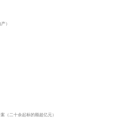
地产）
纷案（二十余起标的额超亿元）