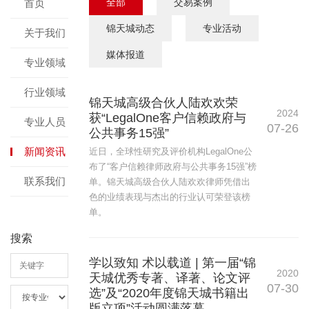
全部
交易案例
首页
锦天城动态
专业活动
关于我们
媒体报道
专业领域
行业领域
锦天城高级合伙人陆欢欢荣
2024
获“LegalOne客户信赖政府与
专业人员
07-26
公共事务15强”
新闻资讯
近日，全球性研究及评价机构LegalOne公
布了“客户信赖律师政府与公共事务15强”榜
联系我们
单。锦天城高级合伙人陆欢欢律师凭借出
色的业绩表现与杰出的行业认可荣登该榜
单。
搜索
学以致知 术以载道 | 第一届“锦
2020
天城优秀专著、译著、论文评
07-30
选”及“2020年度锦天城书籍出
版立项”活动圆满落幕