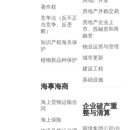
房地产开发
著作权
房地产并购交易
竞争法（反不正
房地产企业上
当竞争、反垄
市、投融资和再
断）
融资
知识产权海关保
物业运营与管理
护
城市更新
植物新品种保护
建设工程
基础设施
海事海商
海上货物运输合
企业破产重
同
整与清算
海上保险
困境集团公司/企