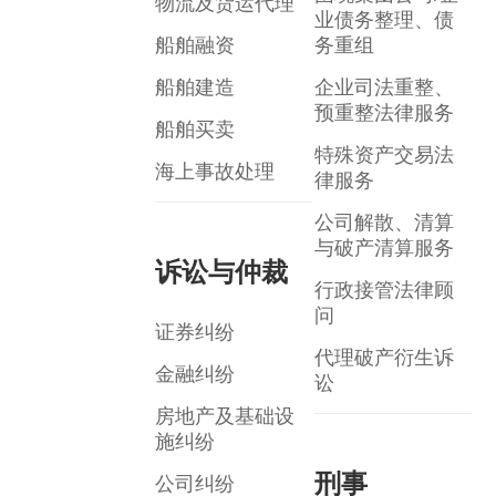
物流及货运代理
业债务整理、债
船舶融资
务重组
船舶建造
企业司法重整、
预重整法律服务
船舶买卖
特殊资产交易法
海上事故处理
律服务
公司解散、清算
与破产清算服务
诉讼与仲裁
行政接管法律顾
问
证券纠纷
代理破产衍生诉
金融纠纷
讼
房地产及基础设
施纠纷
刑事
公司纠纷