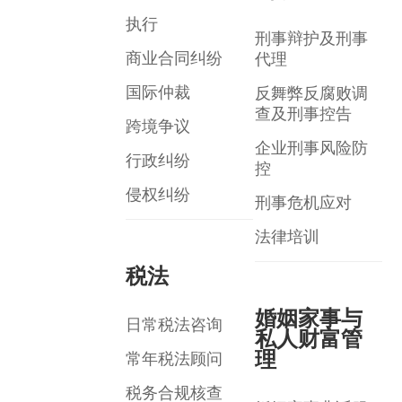
执行
刑事辩护及刑事
商业合同纠纷
代理
国际仲裁
反舞弊反腐败调
查及刑事控告
跨境争议
企业刑事风险防
行政纠纷
控
侵权纠纷
刑事危机应对
法律培训
税法
婚姻家事与
日常税法咨询
私人财富管
理
常年税法顾问
税务合规核查