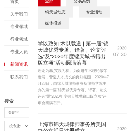
全部
交易案例
首页
锦天城动态
专业活动
关于我们
媒体报道
专业领域
行业领域
学以致知 术以载道 | 第一届“锦
2020
天城优秀专著、译著、论文评
专业人员
07-30
选”及“2020年度锦天城书籍出
版立项”活动圆满落幕
新闻资讯
理论为基,实践为梯。为促进学术理论繁荣
联系我们
发展，营造人才成长的良好氛围，2020年7
月28日，由锦天城律师事务所律师学院主
办的第一届“锦天城优秀专著、译著、论文
评选”暨“2020年度锦天城书籍出版立项”评
搜索
审会圆满召开。
上海市锦天城律师事务所美国
2020
办公室近日注册成立