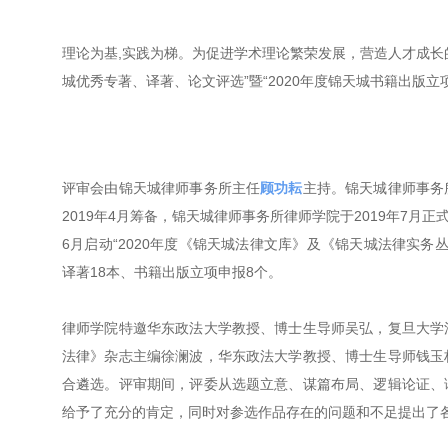
理论为基,实践为梯。为促进学术理论繁荣发展，营造人才成长的
城优秀专著、译著、论文评选”暨“2020年度锦天城书籍出版立
评审会由锦天城律师事务所主任
顾功耘
主持。锦天城律师事务
2019年4月筹备，锦天城律师事务所律师学院于2019年7月正式
6月启动“2020年度《锦天城法律文库》及《锦天城法律实务
译著18本、书籍出版立项申报8个。
律师学院特邀华东政法大学教授、博士生导师吴弘，复旦大学
法律》杂志主编徐澜波，华东政法大学教授、博士生导师钱玉
合遴选。评审期间，评委从选题立意、谋篇布局、逻辑论证、
给予了充分的肯定，同时对参选作品存在的问题和不足提出了