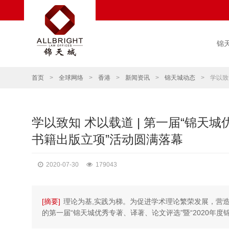
锦
首页
>
全球网络
>
香港
>
新闻资讯
>
锦天城动态
>
学以致
学以致知 术以载道 | 第一届“锦天城
书籍出版立项”活动圆满落幕
2020-07-30
179043
[摘要]
理论为基,实践为梯。为促进学术理论繁荣发展，营造
的第一届“锦天城优秀专著、译著、论文评选”暨“2020年