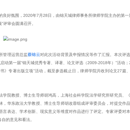
良好氛围，2020年7月28日，由锦天城律师事务所律师学院主办的第一
项”评审会圆满召开。
所管理运营总监
蔡锦云
对此次活动背景及申报情况等作了汇报。本次评
启动第一届“锦天城优秀专著、译著、论文评选（2009-2018年）”活动；2
丛书》专著出版立项”活动，截至参选截止日，律师学院共收到论文27篇
法学院教授、博士生导师胡鸿高，上海社会科学院法学研究所研究员、
林，华东政法大学教授、博士生导师胡改蓉组成评审委员会，对提交作
语言表达、学术创新、现实意义等维度对作品进行了评定。专家评委对
各自的意见和看法。