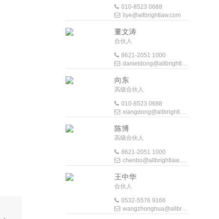
010-8523 0688
liye@allbrightlaw.com
董文涛
合伙人
8621-2051 1000
danieldong@allbrightlaw.com
向东
高级合伙人
010-8523 0688
xiangdong@allbrightlaw.com
陈博
高级合伙人
8621-2051 1000
chenbo@allbrightlaw.com
王中华
合伙人
0532-5576 9166
wangzhonghua@allbrightlaw.com