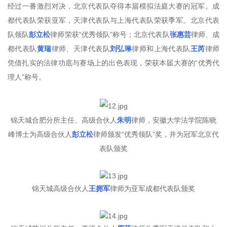
经过一番激烈对决，北京代表队夺得本届模拟法庭大赛的冠军。成
都代表队荣获亚军，天津代表队与上海代表队荣获季军。北京代表
队领队
彭立松
律师荣获“优秀领队”称号；北京代表队
张惠芸
律师、成
都代表队
黄瑞
律师、天津代表队
刘弘琳
律师和上海代表队
王芮
律师
凭借扎实的法律功底与赛场上的出色表现，荣获本届大赛的“优秀代
理人”称号。
锦天城合肥分所主任、高级合伙人
朱明
律师，安徽大学法学院陈晓
峰博士为高级合伙人
彭立松
律师颁发“优秀领队”奖，并为冠军北京代
表队颁奖
锦天城高级合伙人
王拥军
律师为亚军成都代表队颁奖