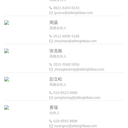
8621-6263 8333
guorui@allbrightlaw.com
周菡
高级合伙人
0512-6936 5188
zhouhan@allbrightlaw.com
张克栋
高级合伙人
0531-5568 5656
zhangkedong@allbrightlaw.com
彭立松
高级合伙人
010-8523 0688
penglisong@allbrightlaw.com
黄瑞
合伙人
028-8593 9898
huangrui@allbrightlaw.com