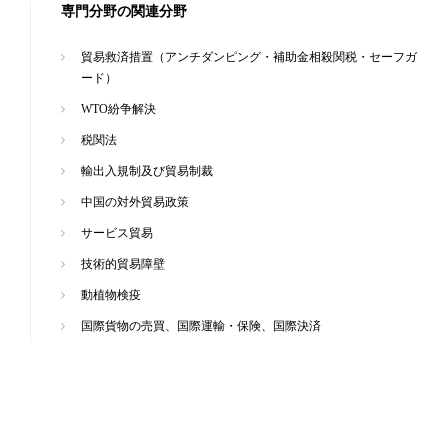
専門分野の関連分野
貿易救済措置（アンチダンピング・補助金相殺関税・セーフガ
ード）
WTO紛争解決
税関法
輸出入規制及び貿易制裁
中国の対外貿易政策
サービス貿易
技術的貿易障壁
動植物検疫
国際貨物の売買、国際運輸・保険、国際決済