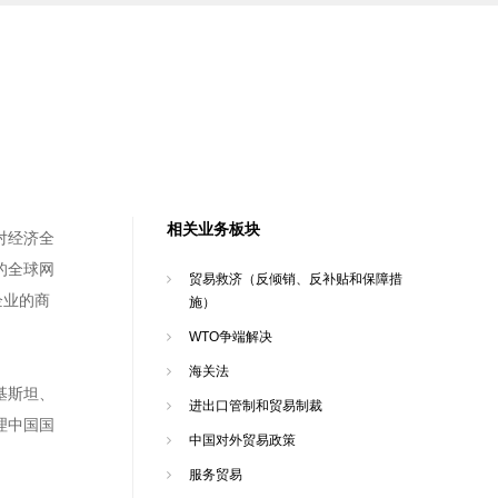
相关业务板块
对经济全
的全球网
贸易救济（反倾销、反补贴和保障措
企业的商
施）
WTO争端解决
海关法
基斯坦、
进出口管制和贸易制裁
理中国国
中国对外贸易政策
服务贸易