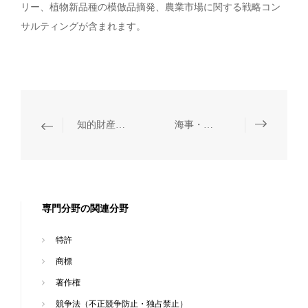
リー、植物新品種の模倣品摘発、農業市場に関する戦略コン
サルティングが含まれます。
知的財産権の税関保護
海事・海商
専門分野の関連分野
特許
商標
著作権
競争法（不正競争防止・独占禁止）