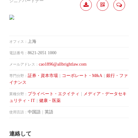
シニアパートナー
履歴
分か
連絡
ダウ
ち合
して
ンロ
う
ード
上海
オフィス：
8621-2051 1000
電話番号：
cao1896@allbrightlaw.com
メールアドレス：
証券・資本市場
|
コーポレート・M&A
|
銀行・ファ
専門分野：
イナンス
プライベート・エクイティ
|
メディア・データセキ
業種分野：
ュリティ・IT
|
健康・医薬
中国語
|
英語
使用言語：
連絡して