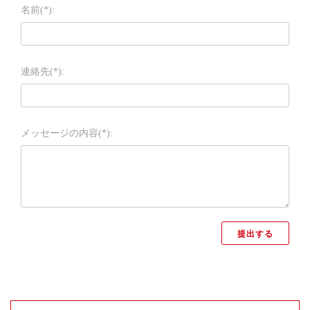
名前(*):
連絡先(*):
メッセージの内容(*):