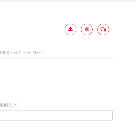
履歴
分か
連絡
ダウ
ち合
して
8621-2051 1000
話番号：
ンロ
う
ード
連絡先(*):