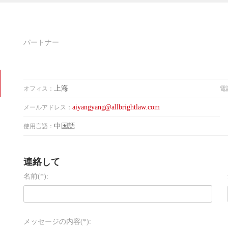
パートナー
上海
オフィス：
電
aiyangyang@allbrightlaw.com
メールアドレス：
中国語
使用言語：
連絡して
名前(*):
メッセージの内容(*):