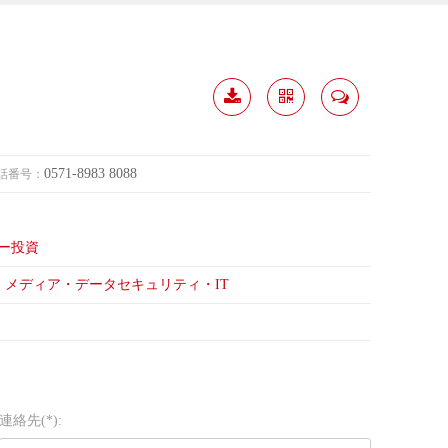
履歴
分か
連絡
ダウ
ち合
して
0571-8983 8088
話番号：
ンロ
う
ード
ー投資
メディア・データセキュリティ・IT
連絡先(*):