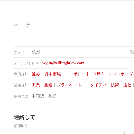
パートナー
杭州
オフィス：
電
wyjin@allbrightlaw.com
メールアドレス：
証券・資本市場
|
コーポレート・M&A
|
クロスボーダ
専門分野：
工業・製造
|
プライベート・エクイティ
|
技術・通信
|
業種分野：
中国語
|
英語
使用言語：
連絡して
名前(*):