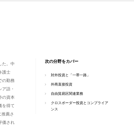
次の分野をカバー
した。中
弁護士
対外投資と「一帯一路」
での勤務
外商直接投資
シア語・
自由貿易区関連業務
外の資本
クロスボーダー投資とコンプライア
価を得て
ンス
的に推薦さ
評価され