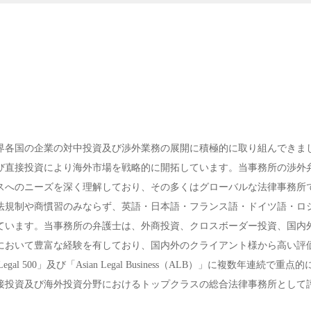
界各国の企業の対中投資及び渉外業務の展開に積極的に取り組んできま
び直接投資により海外市場を戦略的に開拓しています。当事務所の渉外
スへのニーズを深く理解しており、その多くはグローバルな法律事務所
法規制や商慣習のみならず、英語・日本語・フランス語・ドイツ語・ロ
ています。当事務所の弁護士は、外商投資、クロスボーダー投資、国内
において豊富な経験を有しており、国内外のクライアント様から高い評
l 500」及び「Asian Legal Business（ALB）」に複数年連続で重点
接投資及び海外投資分野におけるトップクラスの総合法律事務所として