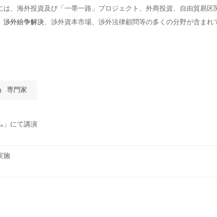
には、海外投資及び「一帯一路」プロジェクト、外商投資、自由貿易区
、
渉外紛争解決
、渉外資本市場、渉外法律顧問等の多くの分野が含まれ
専門家
ム」にて講演
実施