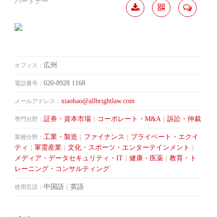
パートナー
履歴
分か
連絡
ダウ
ち合
して
ンロ
う
ード
広州
オフィス：
020-8928 1168
電話番号：
xiaohao@allbrightlaw.com
メールアドレス：
証券・資本市場
|
コーポレート・M&A
|
訴訟・仲裁
専門分野：
工業・製造
|
ファイナンス
|
プライベート・エクイ
業種分野：
ティ
|
軍需産業
|
文化・スポーツ・エンターテインメント
|
メディア・データセキュリティ・IT
|
健康・医薬
|
教育・ト
レーニング・コンサルティング
中国語
|
英語
使用言語：